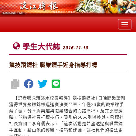
Toggl
navig
學生大代誌
2016-11-10
競技飛鏢社 職業鏢手近身指導打標
【記者張念琪淡水校園報導】競技飛鏢社1日晚間邀請剛
獲得世界飛鏢錦標巡迴賽決賽亞軍，年僅23歲的職業鏢手
蔡子豪，分享將興趣與職業結合的心路歷程，及其比賽經
驗，並指導社員打鏢技巧，吸引約50人到場參與。飛鏢社
社長資圖二李育儒表示，「這次活動是希望透過與職業鏢
手互動，藉由他的經驗、技巧和建議，讓社員們的技法更