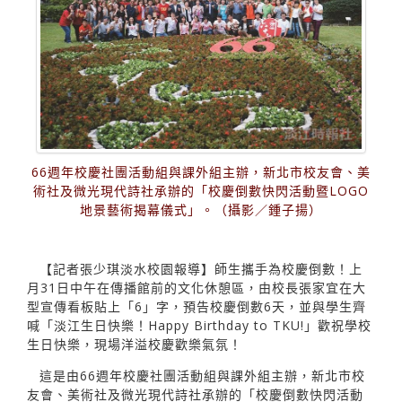
66週年校慶社團活動組與課外組主辦，新北市校友會、美
術社及微光現代詩社承辦的「校慶倒數快閃活動暨LOGO
地景藝術揭幕儀式」。（攝影／鍾子揚）
【記者張少琪淡水校園報導】師生攜手為校慶倒數！上
月31日中午在傳播館前的文化休憩區，由校長張家宜在大
型宣傳看板貼上「6」字，預告校慶倒數6天，並與學生齊
喊「淡江生日快樂！Happy Birthday to TKU!」歡祝學校
生日快樂，現場洋溢校慶歡樂氣氛！
這是由66週年校慶社團活動組與課外組主辦，新北市校
友會、美術社及微光現代詩社承辦的「校慶倒數快閃活動