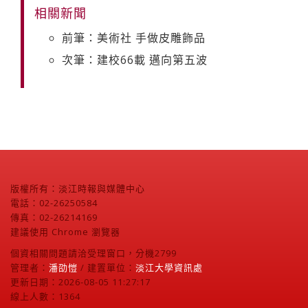
相關新聞
前筆：美術社 手做皮雕飾品
次筆：建校66載 邁向第五波
版權所有：淡江時報與媒體中心
電話：02-26250584
傳真：02-26214169
建議使用 Chrome 瀏覽器
個資相關問題請洽受理窗口，分機2799
管理者：
潘劭愷
/ 建置單位：
淡江大學資訊處
更新日期：2026-08-05 11:27:17
線上人數：1364