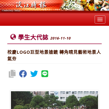
Toggl
navig
學生大代誌
2016-11-10
校慶LOGO巨型地景搶鏡 轉角睛見藝術地景人
氣夯