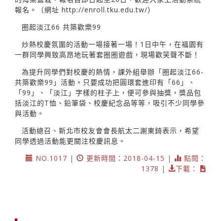
報名。（網址
http://enroll.tku.edu.tw/）
圈起淡江66 共築歡樂99
炒熱校慶氛圍的活動一場接著一場！1日中午，在福園有
一群同學興致高昂地玩著套圈圈遊戲，現場歡笑聲不斷！
為提升同學們對校慶的熱情，課外組舉辦「圈起淡江66-
共築歡樂99」活動。只要成功把圓環套進印有「66」、
「99」、「淡江」字樣的柱子上，便可參與抽獎，獎品包
括淡江的T恤、鉛筆袋、校慶紀念品等等，吸引不少同學參
與活動。
活動總召、新北市校友會會長航太二謝東錡表示，希望
同學透過活動能更關注校慶訊息。
NO.1017 |
更新時間：2018-04-15 |
點閱：
1378 |
下載：