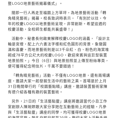
暨LOGO地景藝術揭幕儀式」。
隨即一行人再走至福園上方草坪，為地景藝術活動「轉
角睛見藝術」揭幕。校長致詞時表示，「有別於以往，今
年的校慶LOGO以地景藝術呈現，非常創新。希望這週的
校慶活動，全校師生都能共襄盛舉！」
活動中，秘書長何啟東解釋校慶LOGO的涵義，「設計主
軸是宮燈，配上六六書法字樣和紅色圓形的背景，象徵圓
滿和喜慶。而地景藝術則是以3千朵紅、白、粉色的海棠堆
砌成78平方公尺大的校慶LOGO，歡迎來賓與這巨型裝置
地景拍照。」今日（6日）與地景拍照並上傳至粉絲專頁，
便可獲得紀念明信片，千萬不要錯過！
「轉角睛見藝術」活動，不僅有LOGO地景，還有兩場講
座，邀請大家一起發掘生活中的藝術之美。首場是於上月
31日晚間舉行的「校園藝點睛」講座，邀請裝置藝術家陳
有德介紹各種有趣的裝置藝術。
另外，21日的「生活藝點靈」講座將邀請當代小丑工作
室創辦人陳琬婷跟大家分享她在互動藝術上的經驗。凡參
與「生活藝點靈」講座的同學，均可獲得校慶LOGO地景
的海棠盆栽。報名自即日起至20日，歡迎大家上活動系統