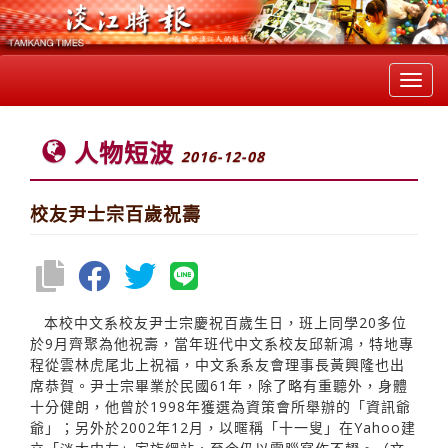
Toggl
navig
人物短波
2016-12-08
校友尹士宗百歲祝壽
本校中文系校友尹士宗慶祝百歲生日，班上同學20多位
於9月齊聚為他祝壽，當年班代中文系校友邱新鴻，特地專
程從雲林虎尾北上祝福，中文系系友會理事長黃興隆也出
席恭賀。尹士宗畢業於民國61年，除了略有重聽外，身體
十分健朗，他曾於1998年獲選為資策會所舉辦的「資訊爺
爺」；另外於2002年12月，以暱稱「十一叟」在Yahoo建