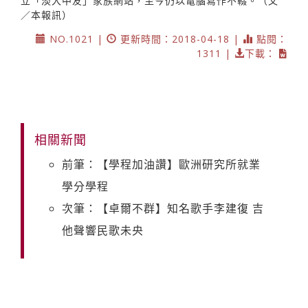
立「淡大中友」家族網站，至今仍以電腦寫作不輟。（文
／本報訊）
NO.1021 |
更新時間：2018-04-18 |
點閱：
1311 |
下載：
相關新聞
前筆：【學程加油讚】歐洲研究所就業
學分學程
次筆：【卓爾不群】知名歌手李建復 吉
他聲響民歌未央