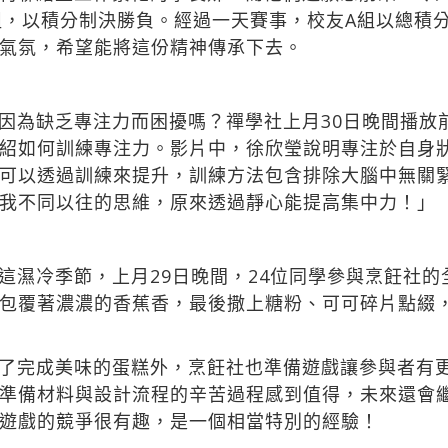
組，以積分制決勝負。經過一天賽事，校友A組以總積分
氣氛，希望能將這份精神傳承下去。
因為缺乏專注力而困擾嗎？禪學社上月30日晚間播放
紹如何訓練專注力。影片中，徐欣瑩說明專注於自身
可以透過訓練來提升，訓練方法包含排除大腦中無關
我不同以往的思維，原來透過靜心能提高集中力！」
這濕冷季節，上月29日晚間，24位同學參與烹飪社
包覆著濃濃的香蕉香，最後撒上糖粉、可可碎片點綴
了完成美味的蛋糕外，烹飪社也準備遊戲讓參與者有
準備材料與設計流程的辛苦過程感到值得，未來還會
遊戲的競爭很有趣，是一個相當特別的經驗！