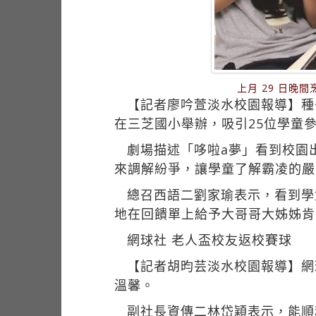
上月 29 日
【記者廖吟萱淡水校園報導】種
在三芝國小舉辦，吸引25位學童
劇場描述「哆啦a夢」看到校園
來調解紛爭，讓學童了解霸凌的嚴
總召西語二劉家瑜表示，看到學
地在回饋單上給予大哥哥大姊姊肯
網球社 老人盃校友返校賽球
【記者胡昀芸淡水校園報導】網
溫馨。
副社長資傳二林岱穎表示，能順