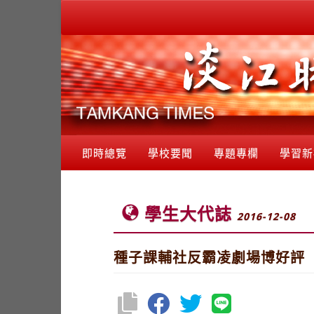
即時總覽
學校要聞
專題專欄
學習新
學生大代誌
2016-12-08
種子課輔社反霸凌劇場博好評