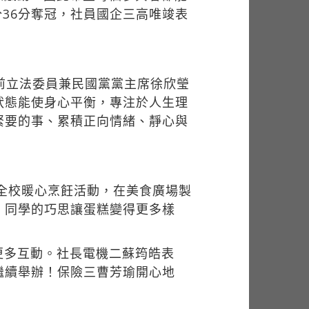
36分奪冠，社員國企三高唯竣表
前立法委員兼民國黨黨主席徐欣瑩
狀態能使身心平衡，專注於人生理
緊要的事、累積正向情緒、靜心與
的全校暖心烹飪活動，在美食廣場製
，同學的巧思讓蛋糕變得更多樣
更多互動。社長電機二蘇筠皓表
繼續舉辦！保險三曹芳瑜開心地