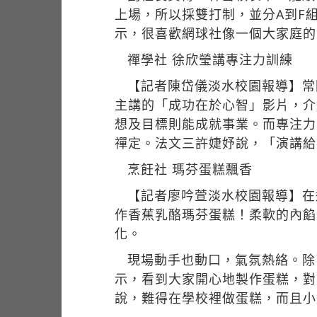
上場，所以採雙打制，並分A到F
示，很喜歡網球社像一個大家庭的
禪學社 徐欣瑩講專注力訓練
【記者陳岱儀淡水校園報導】常
主講的「成功在於心智」影片，介
想及目標則能成就事業。而專注力
禪定。法文三許婕妤說，「演講給
烹飪社 瑪芬蛋糕飄香
【記者廖吟萱淡水校園報導】在
作香蕉乳酪瑪芬蛋糕！柔軟的內餡
化。
現場動手也動口，氣氛熱絡。除
示，看到大家開心地製作蛋糕，對
說，難得在學校裡做蛋糕，而且小