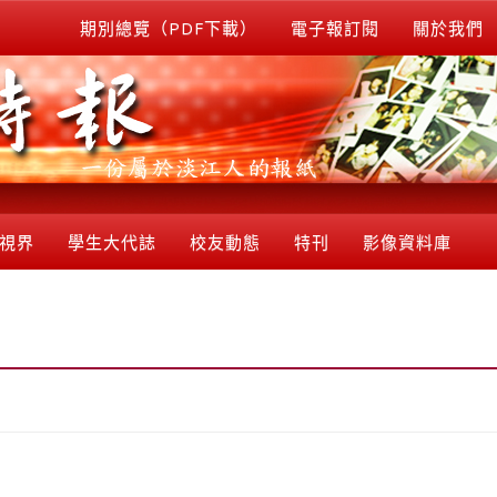
期別總覽（PDF下載）
電子報訂閱
關於我們
視界
學生大代誌
校友動態
特刊
影像資料庫