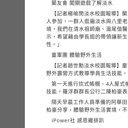
蘭友會 闖關遊戲了解淡水
【記者楊喻閔淡水校園報導】蘭友會
人參加，一群人逛遍淡水與八里老
境，我們在清水祖師廟、滬尾偕醫
示，希望藉由學長姐的帶領讓新生
性。」
童軍團 體驗野外生活
【記者趙世勳淡水校園報導】童
野外露營方式教導學員生活技能，
第一天進行炊式帳棚、4人屋式
技能。羅浮群群長公行二陳柏豪表
隔天早晨工作人員準備的阿華田
柏豪分享，體驗野外生活實境，不
iPower社 感恩雞排趴