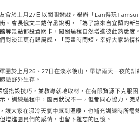
於上月27日以闖關遊戲，舉辦「Lan得玩Tamsui，
街。會長俄文二戴偉丞說明，「為了讓來自宜蘭的新
館等景點都設置關卡，闖關過程自然增進彼此熟悉度
們對淡江更有歸屬感，「籌畫時間短，幸好大家熱情
軍團於上月26、27日在淡水後山，舉辦兩天一夜的訓
體驗野外生存。
帳棚搭設技巧，並教導就地取材，在有限資源下克服
示，訓練過程中，團員狀況不一，但都同心協力，完
，讓大家在濕冷天氣中感到溫暖，也補充訓練時所需
但增進團員們的感情，也留下難忘的回憶。