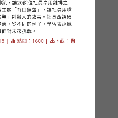
排趴，讓20餘位社員享用雞排之
戲主題「有口無聲」，讓社員用嘴
S鞋」創辦人的故事。社長西語碩
定義，從不同的例子，學習表達感
量面對未來挑戰。
18 |
點閱：1600 |
下載：