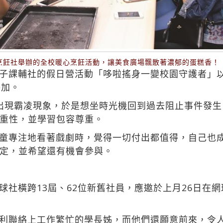
晚間烹飪社舉辦的全校暖心烹飪活動，讓美食廣場飄散著濃郁的蛋糕香！
子課輔社的假日營活動「哆啦搖身一變校園守護者」以
參加。
出現霸凌現象，於是想坐時光機回到過去阻止事件發生
重性，並學習包容尊重。
童專注地看著戲劇時，覺得一切付出都值得，自己也
定，並希望還有機會參與。
球社橫跨13屆、62位新舊社員，應邀於上月26日在
利聯絡上工作繁忙的學長姊，而他們還願意前來，令