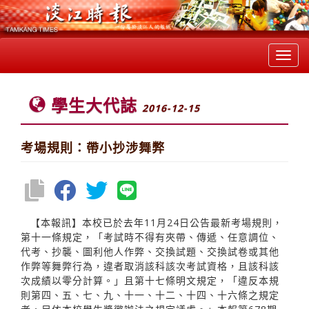
Toggl
navig
學生大代誌
2016-12-15
考場規則：帶小抄涉舞弊
【本報訊】本校已於去年11月24日公告最新考場規則，
第十一條規定，「考試時不得有夾帶、傳遞、任意調位、
代考、抄襲、圖利他人作弊、交換試題、交換試卷或其他
作弊等舞弊行為，違者取消該科該次考試資格，且該科該
次成績以零分計算。」且第十七條明文規定，「違反本規
則第四、五、七、九、十一、十二、十四、十六條之規定