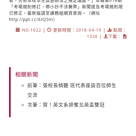
者，另依本校學生獎懲辦法之規定議處。」本報第678期
「考場規則修訂，帶小抄不涉舞弊」新聞提及考場規則現
已修正，最新版請至課務組網頁查詢。（網址
http://ppt.cc/6IQ5m）
NO.1022 |
更新時間：2018-04-19 |
點閱：
1326 |
下載：
相關新聞
前筆：張校長傾聽 班代表座談百位師生
交流
次筆：賀！英文系排奪北英盃雙冠