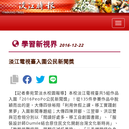
Toggl
navig
學習新視界
2016-12-22
淡江電視臺入圍公民新聞獎
【記者秦宛萱淡水校園報導】本校淡江電視臺共5組作品
入圍「2016PeoPo公民新聞獎」！從135件參賽作品中脫
穎而出的是，大傳四徐裕翔「利用休假上課‧移工實踐創
業夢」入圍新聞專題組；大傳四陳羿郿、江翌華、洪苡雙
與范愈翎分別以「閱讀好處多‧移工自創圖書館」、「服
裝設計師Dumile結合原住民文化開創台灣文化新時尚」、