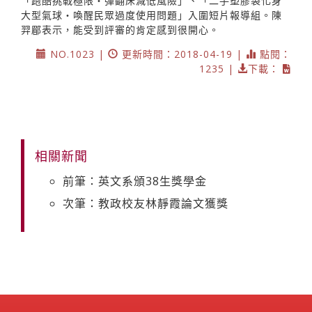
「跑酷挑戰極限‧彈翻床減低風險」、「二手塑膠袋化身
大型氣球‧喚醒民眾過度使用問題」入圍短片報導組。陳
羿郿表示，能受到評審的肯定感到很開心。
NO.1023 |
更新時間：2018-04-19 |
點閱：
1235 |
下載：
相關新聞
前筆：英文系頒38生獎學金
次筆：教政校友林靜霞論文獲獎