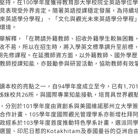
堅持，在100學年度獲得教育部大學校院全英語學位
見表現受外界肯定。隨著英語授課穩定發展，為持續培養
來英語學分學程」、「文化與觀光未來英語學分學程
環境。
華解釋，「在聘請外籍教師、招收外籍學生較無困難，
學習吸收不易，所以在招生時，將入學英文標準調升至前
期先修課程。在延攬師資方面，以外籍教師、國外學
教師授課知能，亦鼓勵參與研習活動，協助教師有效
讀本校的亮點之一，自94學年度成立至今，已有1,70
作姊妹校共26所，與國際專業知能接軌，培育具世界觀
分別於101學年度由資創系與美國維諾那州立大學簽訂
合作計畫、105學年度國際觀光管理學系亦新增杜拜
政經系於103學年度首度推動特色學系計畫，選派同
盟、印尼日惹的Kotakhitam及泰國曼谷的亞洲