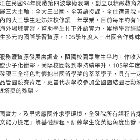
江在民國94年開啟第四波學術浪潮，創立以精緻教育
展三大主軸：全大三出國、全英語授課、全住宿書院
內的大三學生赴姊妹校修讀一年學業，目前每年約有1
海外場域實習，幫助學生扎下外語實力、累積學習經驗。
生多元的國際學習資源，105學年度大三出國合作姊妹
服務暨資源發展處調查，蘭陽校園畢業生平均工作收入為
少子化衝擊，蘭陽校園報到率持續攀升，105學年度全
發現三全特色對懷抱出國留學夢的莘莘學子，具有一
品管圈競賽肯定，更曾代表學校參加全國團結圈活動競
組銀塔獎的殊榮。
國實力，及早適應國外求學環境，全發院所有課程皆
文能力檢定」等基礎課程。訓練學生從英語角度出發