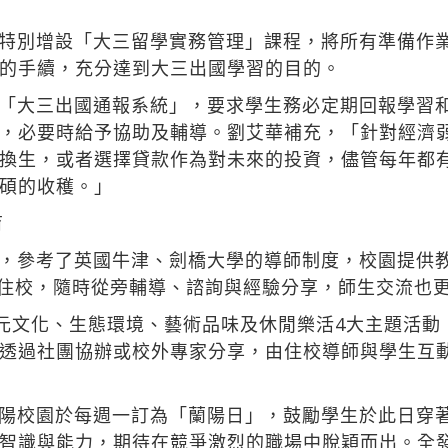
特別增設「大三留學實務管理」課程，將所有準備作
的手續，充分達到大三出國學習的目的。
「大三出國通報系統」，要求學生務必定期回報學習
，必要時給予協助及輔導。劉艾華補充，「針對經濟
換生，或者選擇貸款作為對未來的投資，儘管每年都
碩的收穫。」
育
，參考了英國牛津、劍橋大學的導師制度，校園提供教學
學生住校，隨時從旁輔導、諮詢與經驗分享，師生交流也
多元文化、生態環境、藝術品味及休閒樂活4大主題活
透過社團協辦或校外專家分享，由住校導師與學生互
陽校園於每週一訂為「蘭陽日」，鼓勵學生於此日穿
智識與能力，期待在競爭激烈的職場中脫穎而出。全發