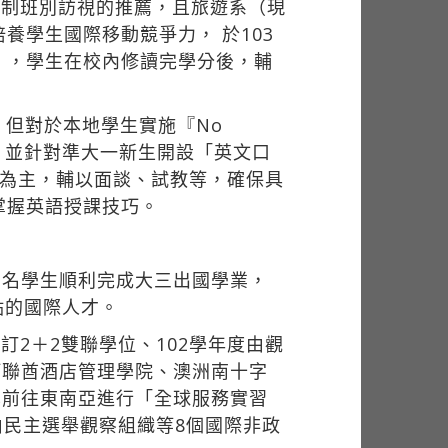
學制班別訪視的推薦，且旅遊系（現
學生國際移動競爭力， 於103
」，學生在校內修讀完學分後，輔
但對於本地學生實施『No
標，並針對準大一新生開設「英文口
歷為主，輔以面談、試教等，確保具
掌握英語授課技巧。
1名學生順利完成大三出國學業，
點的國際人才。
2＋2雙聯學位、102學年度由觀
阿聯酋酒店管理學院、澳洲南十字
學前往東南亞進行「全球服務實習
自由民主選舉觀察組織等8個國際非政