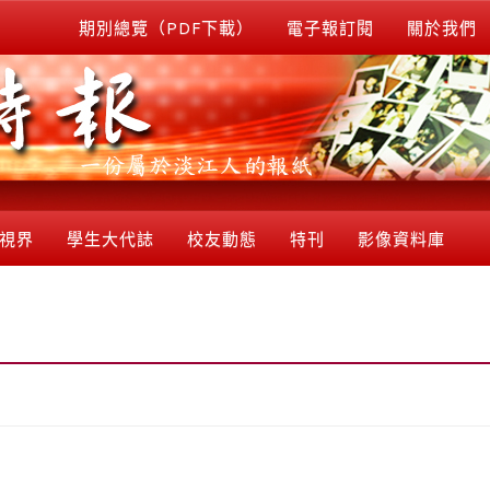
期別總覽（PDF下載）
電子報訂閱
關於我們
視界
學生大代誌
校友動態
特刊
影像資料庫