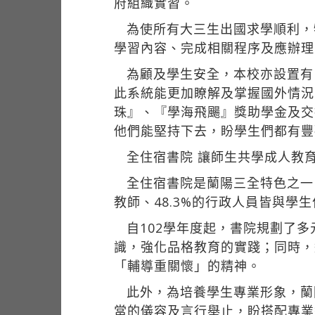
府組織實習。
為使所有大三生出國求學順利，
學習內容、完成相關程序及應辦理
為顧及學生安全，本校亦設置有
此系統能更加瞭解及掌握國外情況
珠』、『學海飛颺』獎助學金及交
他們能堅持下去，盼學生們都有豐
全住宿書院 讓師生共學成人教
全住宿書院是蘭陽三全特色之一
教師、48.3%的行政人員皆與
自102學年度起，書院規劃了
識，強化品格教育的實踐；同時，
「輔導重關懷」的精神。
此外，為培養學生專業形象，蘭
當的儀容及言行舉止，盼搭配專業