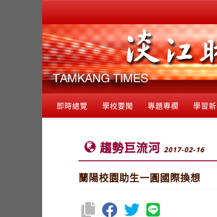
即時總覽
學校要聞
專題專欄
學習新
趨勢巨流河
2017-02-16
蘭陽校園助生一圓國際換想