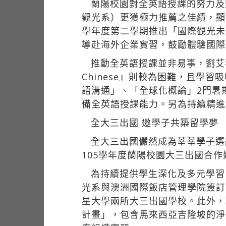
蘭陽校園對全英語授課的努力及
觀光系）更獲極力推薦之佳績，顯
學年度第二學期推出「國際觀光未
導赴海外企業實習，鼓勵體驗國際
推動全英語授課並非易事，劉艾
Chinese』則較為困難，且
語溝通」、「全球化概論」2門暑
備全英語授課能力。另為持續精進
全大三出國 邀學子共築留學夢
全大三出國儼然成為莘莘學子選
105學年度蘭陽校園大三出國合
為持續提供學生深化及多元學習，
光系與澳洲國際飯店管理學院簽訂
星大學兩所大三出國學校。此外，
計畫」，包含馬來西亞吉隆坡的淨選