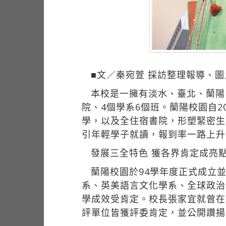
■文／秦宛萱 採訪整理報導、
本校是一擁有淡水、臺北、蘭陽
院、4個學系6個班。蘭陽校園自
學，以及全住宿書院，形塑緊密生
引年輕學子就讀，報到率一路上升到
發展三全特色 獲各界肯定成亮
蘭陽校園於94學年度正式成立
系、英美語言文化學系、全球政治經
學成效受肯定。校長張家宜就曾在第
評單位皆獲評委肯定，並公開讚揚