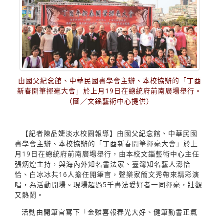
由國父紀念館、中華民國書學會主辦、本校協辦的「丁酉
新春開筆揮毫大會」於上月19日在總統府前南廣場舉行。
（圖／文錙藝術中心提供）
【記者陳品婕淡水校園報導】由國父紀念館、中華民國
書學會主辦、本校協辦的「丁酉新春開筆揮毫大會」於上
月19日在總統府前南廣場舉行，由本校文錙藝術中心主任
張炳煌主持，與海內外知名書法家、臺灣知名藝人澎恰
恰、白冰冰共16人擔任開筆官，聲樂家簡文秀帶來精彩演
唱，為活動開場。現場超過5千書法愛好者一同揮毫，壯觀
又熱鬧。
活動由開筆官寫下「金雞喜報春光大好、健筆勤書正氣