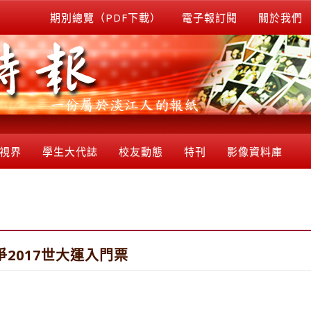
期別總覽（PDF下載）
電子報訂閱
關於我們
視界
學生大代誌
校友動態
特刊
影像資料庫
爭2017世大運入門票