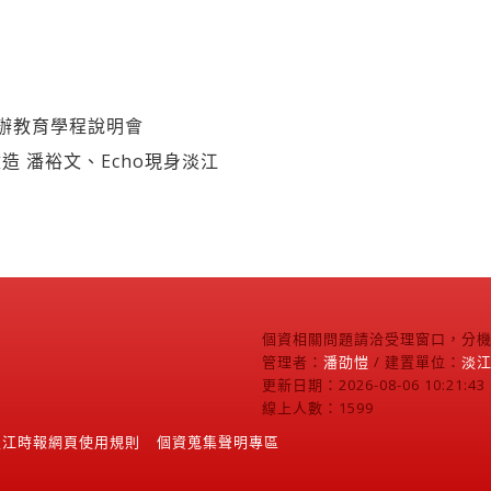
辦教育學程說明會
造 潘裕文、Echo現身淡江
個資相關問題請洽受理窗口，分機2
管理者：
潘劭愷
/ 建置單位：
淡
更新日期：2026-08-06 10:21:43
線上人數：1599
淡江時報網頁使用規則
個資蒐集聲明專區