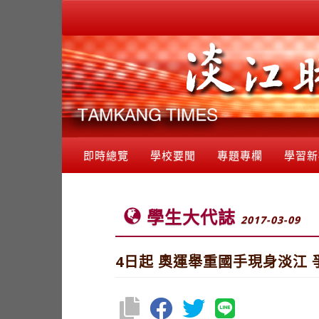
即時總覽
學校要聞
專題專欄
學習新
學生大代誌
2017-03-09
4日起 奧運舉重國手現身淡江 