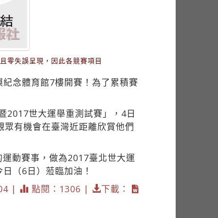
並且零失誤呈現，因此各競賽項目
謨紀念體育館7樓開賽！為了累積賽
2017世大運舉重測試賽」，4日
觀眾有機會在臺灣近距離欣賞他們
運動賽事，做為2017臺北世大運
今日（6日）蒞臨加油！
04 |
點閱：1306 |
下載：