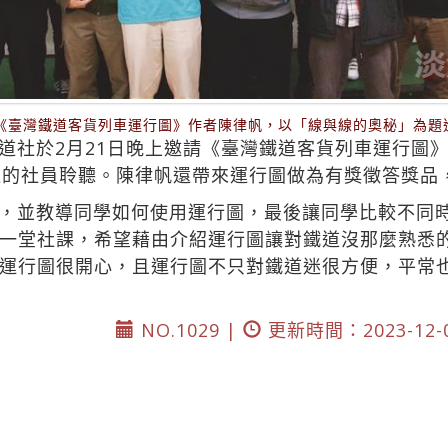
請《臺灣鐵道客貨列車運行圖》作者陳律帆，以「線與線的奧秘」為題
道社於2月21日晚上邀請《臺灣鐵道客貨列車運行圖
道的社員聆聽。陳律帆還帶來運行圖做為有獎徵答獎品
，並教導同學如何使用運行圖，最後讓同學比較不同
一堂社課，希望藉由介紹運行圖讓對鐵道沒那麼熟悉
運行圖很開心，且運行圖不只對鐵道迷很方便，平常
NO.1029 |
更新時間：2023-12-