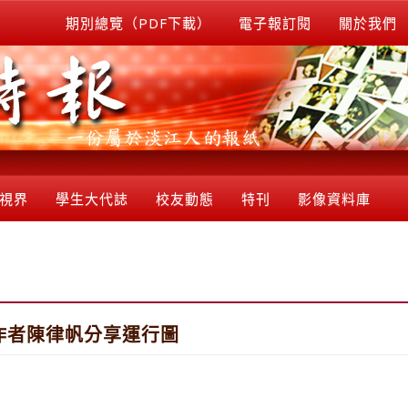
期別總覽（PDF下載）
電子報訂閱
關於我們
視界
學生大代誌
校友動態
特刊
影像資料庫
作者陳律帆分享運行圖