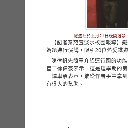
鐵道社於上月21日晚間邀
【記者秦宛萱淡水校園報導】鐵
為題進行演講，吸引20位熱愛鐵
陳律帆先簡單介紹運行圖的功能
管二徐偉豪表示，這是這學期的第
一譚聿駿表示，能從作者手中拿到
有很大的幫助。