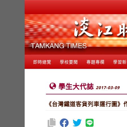
即時總覽
學校要聞
專題專欄
學習新
學生大代誌
2017-03-09
《台灣鐵道客貨列車運行圖》