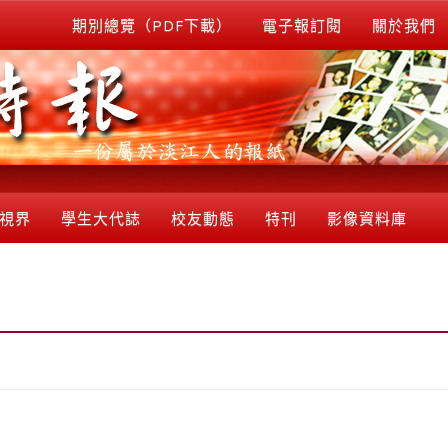
期別總覽（PDF下載）
電子報訂閱
關於我們
視界
學生大代誌
校友動態
特刊
影像資料庫