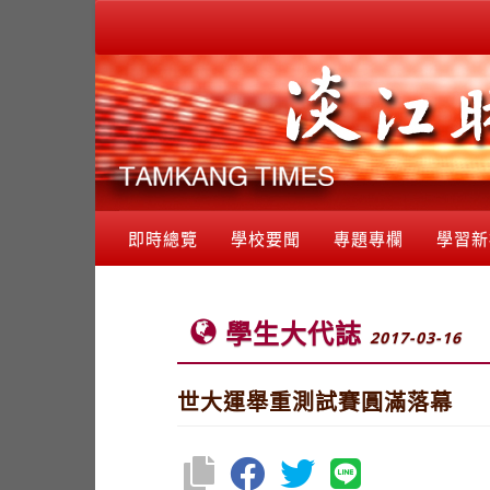
即時總覽
學校要聞
專題專欄
學習新
學生大代誌
2017-03-16
世大運舉重測試賽圓滿落幕