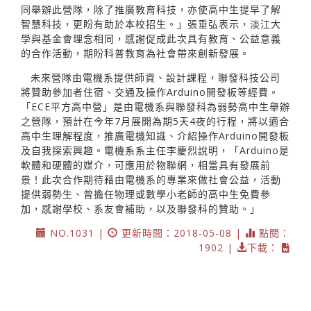
同舉辦此營隊，除了推廣教育科技，亦使高中生提早了解
智慧科技，更盼有助於本校招生。」張垂弘表示，淡江大
學與基金會理念相同，感謝促成此次具有教育、公益意義
的合作活動，期盼科普教育為社會帶來創新發展。
未來營隊由電機系提供師資、設計課程，聯發科技公司
將贊助參加者住宿、交通及操作Arduino開發板等經費。
「ECE平方高中營」是由電機系與聯發科為弱勢高中生舉辦
之營隊，預計在今年7月展開為期5天4夜的行程，將以適合
高中生理解程度，推廣電機知識、介紹操作Arduino開發板
及自我探索興趣。電機系系主任李慶烈說明，「Arduino是
軟體和硬體的媒介，可應用於物聯網，相當具有發展前
景！此次合作期待藉由電機系的專業來做社會公益，活動
提供弱勢生、曾擔任物理或數學小老師的高中生免費參
加，感謝學校、系友會補助，以及聯發科的贊助。」
NO.1031 |
更新時間：2018-05-08 |
點閱：
1902 |
下載：