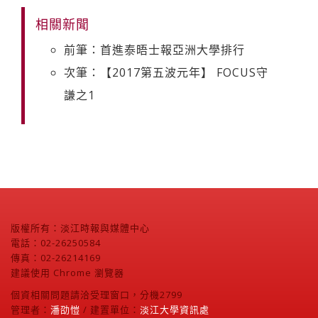
相關新聞
前筆：首進泰晤士報亞洲大學排行
次筆：【2017第五波元年】 FOCUS守
謙之1
版權所有：淡江時報與媒體中心
電話：02-26250584
傳真：02-26214169
建議使用 Chrome 瀏覽器
個資相關問題請洽受理窗口，分機2799
管理者：
潘劭愷
/ 建置單位：
淡江大學資訊處