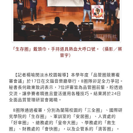
「生存圈」戴頭巾，手持道具熱血大呼口號。（攝影／蔡
晉宇）
【記者楊喻閔淡水校園報導】本學年度「品管圈競賽複
審會議」於17日在文錙音樂廳舉行，8圈隊卯足全力爭冠。
秘書長何啟東致詞表示，7位評審皆為品管圈前輩，盼透過
交流，讓參賽者精進且靈活運用各種技巧。結果將於24日
全面品質管理研習會揭曉。
8圈隊通過複審，分別為蘭陽校園的「三全圈」、國際研
究學院的「生存圈」、軍訓室的「安居圈」、人資處的
「好傘圈」、總務處的「皇帝大圈」、學務處的「救生
圈」、財務處的「會快圈」，以及企管系的「滴答圈」。