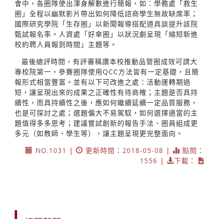
會中，各圈隊使出渾身解數進行簡報，如：學務處「救生
圈」全程以幽默影片帶出如何降低諮商學生無故缺席率；
國際研究學院「生存圈」以新聞報導搭配道具談提升該院
甄試報名率。人資處「好傘圈」以狀況劇呈現「縮短新進
校約聘人員報到時間」主題等。
最後總評時間，有評審稱讚本校推動品管圈成效可謂大
專校院第一，參賽圈隊使用QCC方法皆有一定基礎，且簡
報形式相當豐富。並有以下可改進之處：活動運轉期過
短，讓呈現出來的成果之正確性有待商榷；主題是否具持
續性，而具持續性之後，應如何繼續延續一定品質服務，
也是可探討之處；選題偏大不易駕馭，如何選擇適當的主
題值得多多思考；建議嘗試創新的報告手法、圈員組成更
多元（如教師、學生等），讓主題呈現更完整面向。
NO.1031 |
更新時間：2018-05-08 |
點閱：
1556 |
下載：