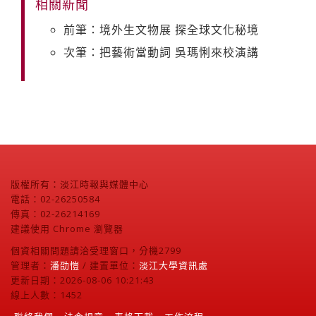
相關新聞
前筆：境外生文物展 探全球文化秘境
次筆：把藝術當動詞 吳瑪悧來校演講
版權所有：淡江時報與媒體中心
電話：02-26250584
傳真：02-26214169
建議使用 Chrome 瀏覽器
個資相關問題請洽受理窗口，分機2799
管理者：
潘劭愷
/ 建置單位：
淡江大學資訊處
更新日期：2026-08-06 10:21:43
線上人數：1452