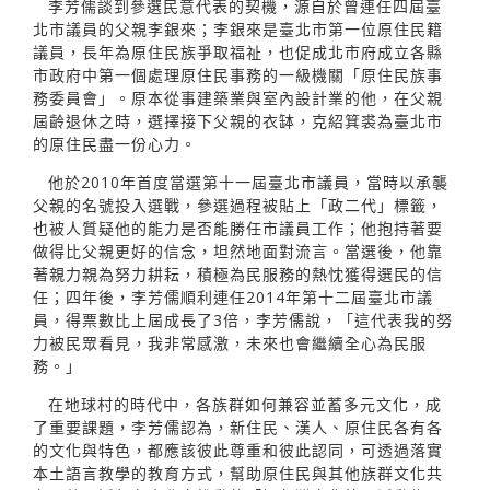
李芳儒談到參選民意代表的契機，源自於曾連任四屆臺
北市議員的父親李銀來；李銀來是臺北市第一位原住民籍
議員，長年為原住民族爭取福祉，也促成北市府成立各縣
市政府中第一個處理原住民事務的一級機關「原住民族事
務委員會」。原本從事建築業與室內設計業的他，在父親
屆齡退休之時，選擇接下父親的衣缽，克紹箕裘為臺北市
的原住民盡一份心力。
他於2010年首度當選第十一屆臺北市議員，當時以承襲
父親的名號投入選戰，參選過程被貼上「政二代」標籤，
也被人質疑他的能力是否能勝任市議員工作；他抱持著要
做得比父親更好的信念，坦然地面對流言。當選後，他靠
著親力親為努力耕耘，積極為民服務的熱忱獲得選民的信
任；四年後，李芳儒順利連任2014年第十二屆臺北市議
員，得票數比上屆成長了3倍，李芳儒說，「這代表我的努
力被民眾看見，我非常感激，未來也會繼續全心為民服
務。」
在地球村的時代中，各族群如何兼容並蓄多元文化，成
了重要課題，李芳儒認為，新住民、漢人、原住民各有各
的文化與特色，都應該彼此尊重和彼此認同，可透過落實
本土語言教學的教育方式，幫助原住民與其他族群文化共