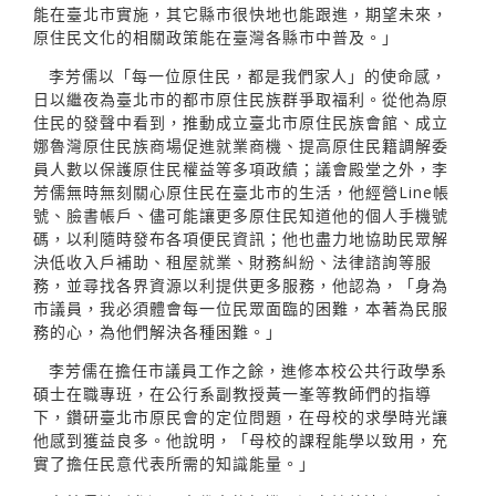
能在臺北市實施，其它縣市很快地也能跟進，期望未來，
原住民文化的相關政策能在臺灣各縣市中普及。」
李芳儒以「每一位原住民，都是我們家人」的使命感，
日以繼夜為臺北市的都市原住民族群爭取福利。從他為原
住民的發聲中看到，推動成立臺北市原住民族會館、成立
娜魯灣原住民族商場促進就業商機、提高原住民籍調解委
員人數以保護原住民權益等多項政績；議會殿堂之外，李
芳儒無時無刻關心原住民在臺北市的生活，他經營Line帳
號、臉書帳戶、儘可能讓更多原住民知道他的個人手機號
碼，以利隨時發布各項便民資訊；他也盡力地協助民眾解
決低收入戶補助、租屋就業、財務糾紛、法律諮詢等服
務，並尋找各界資源以利提供更多服務，他認為，「身為
市議員，我必須體會每一位民眾面臨的困難，本著為民服
務的心，為他們解決各種困難。」
李芳儒在擔任市議員工作之餘，進修本校公共行政學系
碩士在職專班，在公行系副教授黃一峯等教師們的指導
下，鑽研臺北市原民會的定位問題，在母校的求學時光讓
他感到獲益良多。他說明，「母校的課程能學以致用，充
實了擔任民意代表所需的知識能量。」