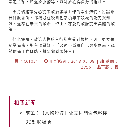
設定主軸，如返鄉服務等，以利於獲得資源的挹注。
李芳儒建議有心從事政治領域工作的學弟妹們，無論來
自什麼系所，都務必在校園裡累積專業領域的能力與知
識，這樣在未來的政治工作上，才能對政府提出具體的政
策。
他也提醒，政治人物的言行都會受到檢視、因此更要做
足準備來面對各項質疑，「必須不斷讓自己闊步向前，既
然選擇了這條路，就要做到最好。」
NO.1031 |
更新時間：2018-05-08 |
點閱：
2756 |
下載：
相關新聞
前筆：【人物短波】郭立恆開背包客棧
3D翅膀吸睛