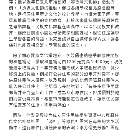
存；他以近年在臺北市推動的「娜魯灣文化節」活動為
例，「透過文化節的推動，促成各級學校至北原會館等
地，進行原住民歷史文化的校外教學，也讓大家了解、尊
重和推廣原住民的文化教育，利於未來能持續開設原住民
之母語課程、民族文化課程在國高中，以深化民族文化教
育。雖然目前國小開設母語教學相關課程，但往往是讓學
生學習各自的母語，未來應該以自由選修課程方式，讓各
族群也能互相交流、學習彼此的語言。」
除了關心教育文化議題外，李芳儒也積極爭取原住民族
的租屋補助，爭取租屋補助由1200元提高至4500元，現仍
繼續爭取提高中。李芳儒盼能為族人爭取租屋補助、減少
經濟上的負擔，例如在公共住宅的部分設定差別費率，提
供原住民族人優惠、以及規劃一定的比例保障原住民族人
能入住公共住宅，他語重心長地說到：「有許多原住民離
鄉背井來到臺北市工作，成為都市原住民，但房價對於他
們而言仍嫌昂貴。希望市府能制定合適政策，讓原住民都
有個安定的住所，不用再漂泊。」
同時，他樂見母校內成立原住民族學生資源中心與原住
民文化相關社團，「源社」等原民社團常在母校的大型活
動中，進行原住民傳統舞蹈的表演；李芳儒更鼓勵社團應