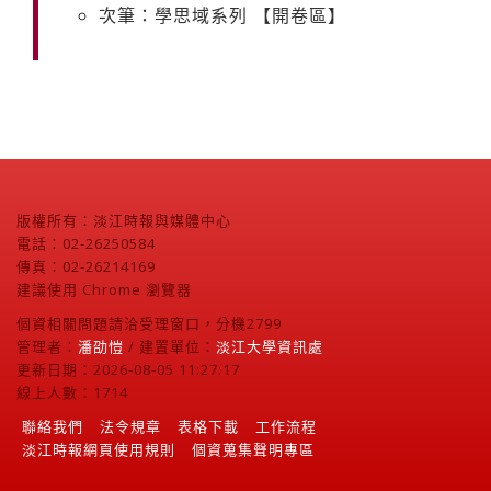
次筆：學思域系列 【開卷區】
版權所有：淡江時報與媒體中心
電話：02-26250584
傳真：02-26214169
建議使用 Chrome 瀏覽器
個資相關問題請洽受理窗口，分機2799
管理者：
潘劭愷
/ 建置單位：
淡江大學資訊處
更新日期：2026-08-05 11:27:17
線上人數：1714
聯絡我們
法令規章
表格下載
工作流程
淡江時報網頁使用規則
個資蒐集聲明專區