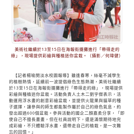
美術社繼續於13至15日在海報街擺攤進行「帶得走的
綠」，現場提供彩繪與種植迷你盆栽。（攝影／何瑋健）
【記者楊喻閔淡水校園報導】雖逢春寒，絲毫不減學生
的植樹熱情，延續前一波提倡綠色生態熱潮，美術社繼續
於13至15日在海報街擺攤進行「帶得走的綠」，現場提供
彩繪與種植迷你盆栽。活動負責人土木二劉宇傑表示，活
動運用浮水畫的創意彩繪盆栽，並提供火龍果與貓草的種
子選擇，讓參與的師生都能製作屬於自己的綠色氣息，約
發出超過600個盆栽。參與活動的國企二顏嘉柔分享，「即
使自己不擅長畫畫，但在社員說明下，還是滿懷期待地完
成彩繪，不只體驗浮水畫，還帶走自己的植栽，是一次難
忘的回憶。」