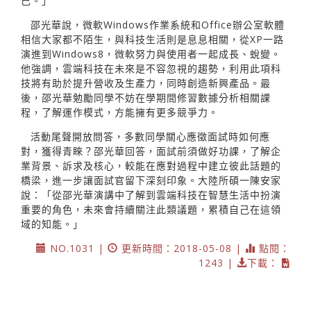
己。」
邵光華說，微軟Windows作業系統和Office辦公室軟體
相信大家都不陌生，與科技生活則是息息相關，從XP一路
演進到Windows8，微軟努力與使用者一起成長、蛻變。
他強調，雲端科技在未來是不容忽視的趨勢，利用此項科
技將有助於提升營收及生產力，同時創造新興產品。最
後，邵光華勉勵同學不妨在學期間修習數據分析相關課
程，了解運作模式，方能擁有更多競爭力。
活動尾聲開放問答，多數同學關心應徵面試時如何應
對，獲得青睞？邵光華回答，面試前須做好功課，了解企
業背景、訴求及核心，較能在應對過程中建立彼此話題的
橋梁，進一步讓面試官留下深刻印象。大陸所碩一陳安家
說：「從邵光華演講中了解到雲端科技在智慧生活中扮演
重要的角色，未來會持續關注此類議題，累積自己在這領
域的知能。」
NO.1031 |
更新時間：2018-05-08 |
點閱：
1243 |
下載：