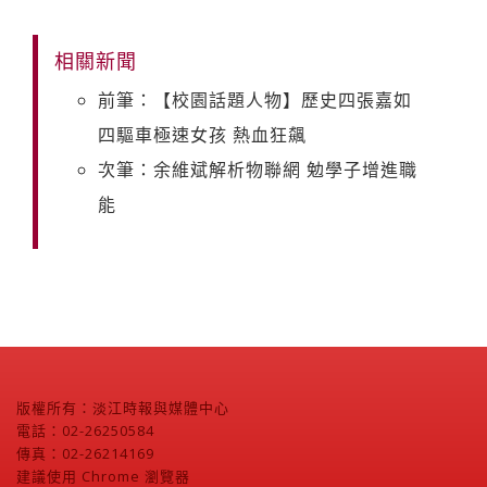
相關新聞
前筆：【校園話題人物】歷史四張嘉如
四驅車極速女孩 熱血狂飆
次筆：余維斌解析物聯網 勉學子增進職
能
版權所有：淡江時報與媒體中心
電話：02-26250584
傳真：02-26214169
建議使用 Chrome 瀏覽器