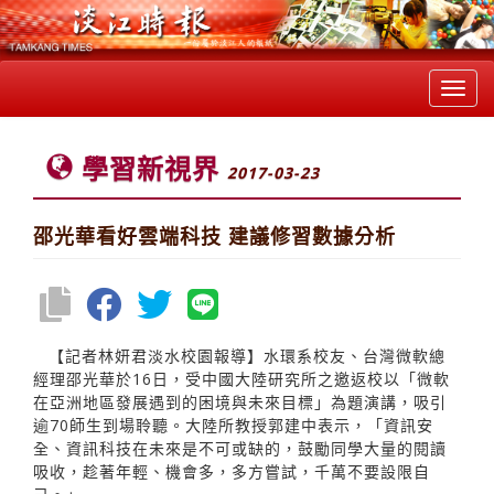
Toggl
navig
學習新視界
2017-03-23
邵光華看好雲端科技 建議修習數據分析
【記者林妍君淡水校園報導】水環系校友、台灣微軟總
經理邵光華於16日，受中國大陸研究所之邀返校以「微軟
在亞洲地區發展遇到的困境與未來目標」為題演講，吸引
逾70師生到場聆聽。大陸所教授郭建中表示，「資訊安
全、資訊科技在未來是不可或缺的，鼓勵同學大量的閱讀
吸收，趁著年輕、機會多，多方嘗試，千萬不要設限自