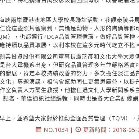
不佳，特地捐贈百萬投影設備回饋母校，改善硬體建
參加海峽兩岸暨港澳地區大學校長聯誼活動，參觀秦陵兵
仁從這些照片觀察到，無論是動物、人形的陶俑等都
QM），也都遵行PDCA品質管理循環，做好品質管控
應持續以品質取勝，以利本校在這多元時代屹立不搖
創業投資股份有限公司董事長盧瑞彥和文化大學大眾
是台大電機系出身，但研究品質管理多年並嚴格落實P
的發展，肯定本校持續改善的努力，多次擔任淡江品
文化」專題演講，相信會幫助同仁更集思廣益，以提
作室負責人方蘭生教授，他擔任過文化大學新聞系系
 Post）記者、華僑通訊社總編輯，同時也是各大企業訓
早上，並希望大家對於推動全面品質管理（TQM），
NO.1034 |
更新時間：2018-05-