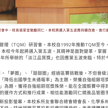
研習會中，校長張家宜勉勵同仁，本校將邁入第五波應持續改進，進行
管理（TQM）研習會，本校自1992年推動TQM至
；本校今年起將邁入第五波，其精神是面對變革，掌握
每年所舉辦的「淡江品質獎」也因應第五波來臨，特於
一年，「夢圈」、「甜甜圈」經過區賽挑戰後，不但晉級
「降低出國學生未通報率」為主題，榮獲自強組銀塔
」為題，獲得自強組銅塔獎殊榮。能在全國競賽中得
的運作方式和推行成果，相信能激勵同仁精進品管圈
新投影螢幕，本校系所友會聯合總會總會長、化學系