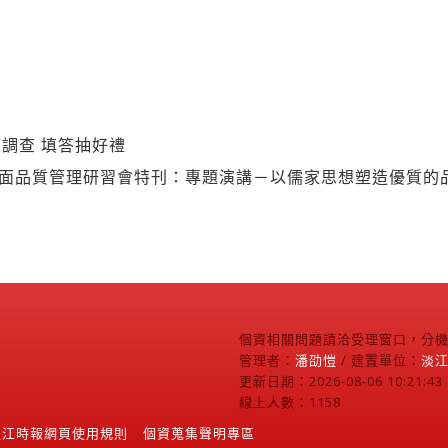
調查 填答抽好禮
全面品質管理研習會特刊：專題演講－以儒家思想塑造優質的
個資相關問題請洽受理窗口，分機2
管理者：
潘劭愷
/ 建置單位：
淡
更新日期：2026-08-06 10:21:43
線上人數：1158
淡江時報網頁使用規則
個資蒐集聲明專區