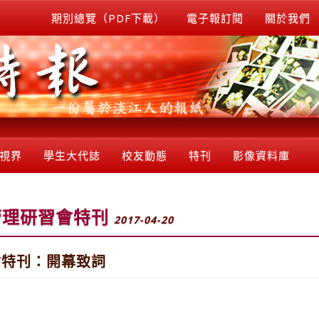
期別總覽（PDF下載）
電子報訂閱
關於我們
視界
學生大代誌
校友動態
特刊
影像資料庫
管理研習會特刊
2017-04-20
會特刊：開幕致詞