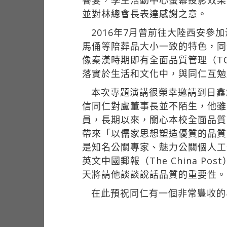
饗宴，學生活動中心螢幕投影效果
並對林總會長表達感謝之意。
2016年7月曾前往大陸西安
馬俑等陪葬品大小一致的特色，同
像秦漢時期即有全面品質管理（T
落實於生活和文化中，與同仁互勉
本次專題演講很榮幸邀請到日鑫
信同仁對盧董事長並不陌生，他雖
員，長期以來，關心本校全面品質
帶來「以儒家思想塑造優質的品質
是知名公關專家、魅力公關個人工
英文中國郵報（The China
天將請他談談說話品質的重要性。
在此預祝同仁有一個非常豐收的