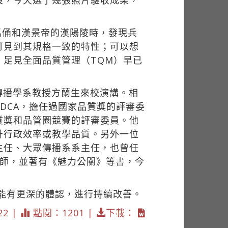
設，今天選了幾張照片驗收成果，
馬俑和漢景帝的漢陽陵時，發現兵
可見到其規格一致的特性；可以想
，足見全面品質管理（TQM）早已
。
傳播學系教授方蘭生來校演講。相
DCA，擔任過國家品質獎的評審委
質獎和品管圈競賽的評審委員。他
升行政效率或教學品質。另外一位
主任、大眾傳播系系主任，也曾任
練講師，並著有《魅力公關》等書，今
能有更深的體認，進行持續改善。
22 |
點閱：1201 |
下載：