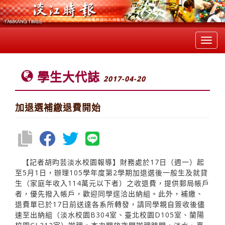
Toggl
navig
學生大代誌
2017-04-20
加退選補繳退費開始
【記者胡昀芸淡水校園報導】財務處於17日（週一）起
至5月1日，辦理105學年度第2學期加退選後一般生及就貸
生（家庭年收入114萬元以下者）之收退費，提供郵局帳戶
者，優先撥入帳戶，歡迎同學逕洽出納組。此外，補繳、
退費單已於17日前送達各系所轉發，請同學親自簽收後儘
速至出納組（淡水校園B304室、臺北校園D105室、蘭陽