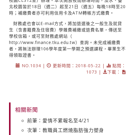
校園CL312室）辦理。本次開放夜間辦理時間，淡水、臺
北校園皆於18日（週二）起至21日（週五）每晚18時至20
時；補繳費者亦可利用信用卡及ATM轉帳方式繳費。
財務處也會以E-mail方式，將加退選後之一般生及就貸
生（含書籍費及住宿費）學雜費補繳或退費名單，傳送至
學校信箱，或可至財務處網站（
http://www.finance.tku.edu.tw
）查詢。未完成補繳費
者，將無法辦理106學年度第一學期之預選課程，畢業生不
得領取證書。
NO.1034 |
更新時間：2018-05-22 |
點閱：
1073 |
下載：
相關新聞
前筆：愛情不累報名至4/21
次筆：教職員工燃燒脂肪強力塑身