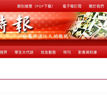
期別總覽（PDF下載）
電子報訂閱
關於我們
視界
學生大代誌
校友動態
特刊
影像資料庫