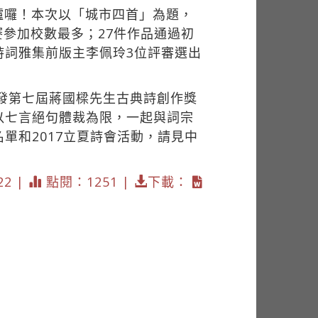
爐囉！本次以「城市四首」為題，
賽參加校數最多；27件作品通過初
詩詞雅集前版主李佩玲3位評審選出
頒發第七屆蔣國樑先生古典詩創作獎
以七言絕句體裁為限，一起與詞宗
單和2017立夏詩會活動，請見中
22 |
點閱：1251 |
下載：