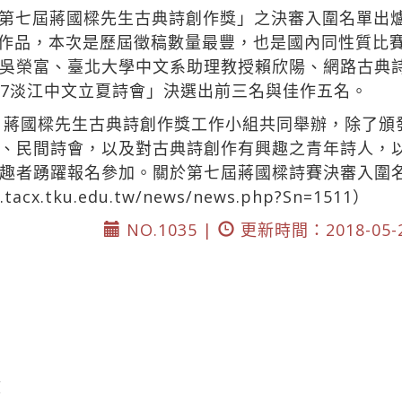
第七屆蔣國樑先生古典詩創作獎」之決審入圍名單出
5件作品，本次是歷屆徵稿數量最豐，也是國內同性質比
吳榮富、臺北大學中文系助理教授賴欣陽、網路古典
017淡江中文立夏詩會」決選出前三名與佳作五名。
系、蔣國樑先生古典詩創作獎工作小組共同舉辦，除了
、民間詩會，以及對古典詩創作有興趣之青年詩人，
趣者踴躍報名參加。關於第七屆蔣國樑詩賽決審入圍名
.tacx.tku.edu.tw/news/news.php?Sn=1511）
NO.1035 |
更新時間：2018-05-
笈