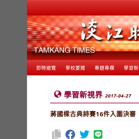
即時總覽
學校要聞
專題專欄
學習新
學習新視界
2017-04-27
蔣國樑古典詩賽16件入圍決審