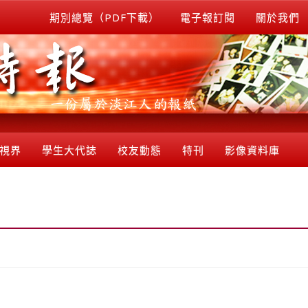
期別總覽（PDF下載）
電子報訂閱
關於我們
視界
學生大代誌
校友動態
特刊
影像資料庫