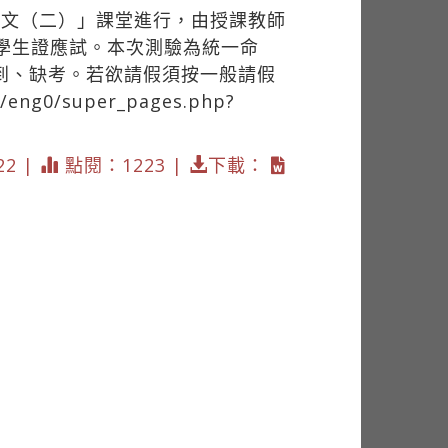
英文（二）」課堂進行，由授課教師
及學生證應試。本次測驗為統一命
到、缺考。若欲請假須按一般請假
tw/eng0/super_pages.php?
22 |
點閱：1223 |
下載：