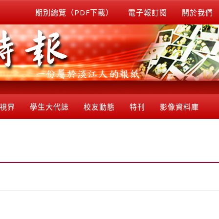
期別總覽（PDF下載）
電子報訂閱
關於我們
視界
學生大代誌
校友動態
特刊
影像資料庫