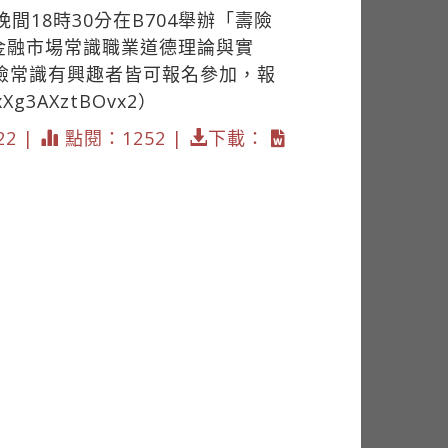
18時30分在B704舉辦「壽險
金融市場常識職業道德理論與實
險常識有興趣者皆可報名參加，報
MxXg3AXztBOvx2）
22 |
點閱：1252 |
下載：