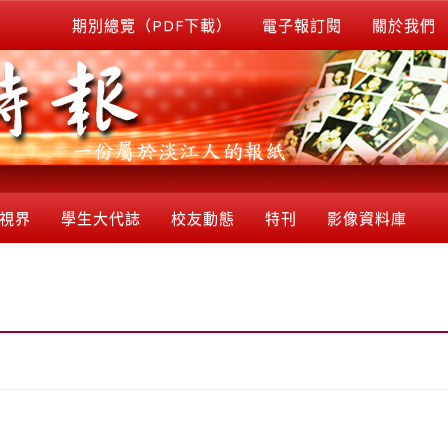
期別總覽（PDF下載）
電子報訂閱
關於我們
視界
學生大代誌
校友動態
特刊
影像資料庫