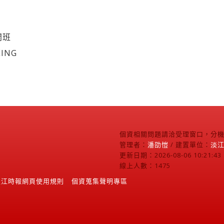
開班
ING
個資相關問題請洽受理窗口，分機2
管理者：
潘劭愷
/ 建置單位：
淡
更新日期：2026-08-06 10:21:43
線上人數：1475
淡江時報網頁使用規則
個資蒐集聲明專區