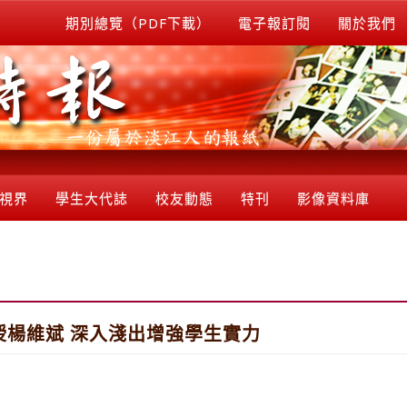
期別總覽（PDF下載）
電子報訂閱
關於我們
視界
學生大代誌
校友動態
特刊
影像資料庫
授楊維斌 深入淺出增強學生實力