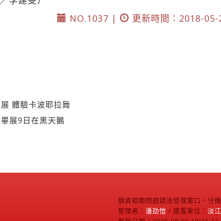
／李建旻）
NO.1037 |
更新時間：2018-05-
展 體驗卡波耶拉舞
畢展9日在黑天鵝
個資相關問題請洽受理窗口，分機2
管理者：
潘劭愷
/ 建置單位：
淡