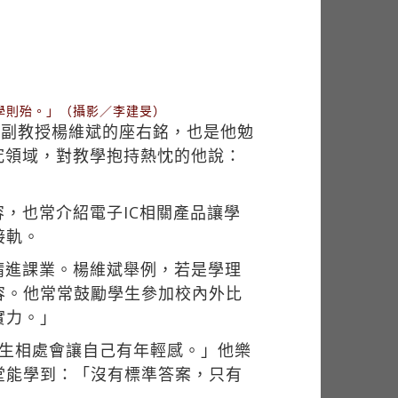
學則殆。」（攝影／李建旻）
系副教授楊維斌的座右銘，也是他勉
究領域，對教學抱持熱忱的他說：
」
，也常介紹電子IC相關產品讓學
接軌。
精進課業。楊維斌舉例，若是學理
容。他常常鼓勵學生參加校內外比
實力。」
學生相處會讓自己有年輕感。」他樂
堂能學到：「沒有標準答案，只有