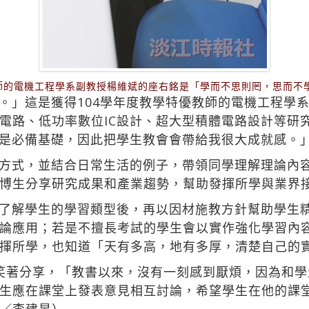
教師的電機工程學系副教授楊維斌的座右銘是「學而不思則罔，思而不
。」這是獲得104學年度教學特優教師的電機工程學
電路、低功率數位IC設計、超大型積體電路設計等研
程是必備基礎，因此把學生教會會帶給我很大成就感。
方式，並結合日常生活的例子，帶領同學理解理論內容
博生分享研究成果和產業趨勢，幫助發揮所學與業界
了解學生的學習類型後，再以因材施教方針幫助學生
論應用；若是不擅長考試的學生會以實作強化學習內
揮所學，也知道「天有多高，地有多厚，清楚自己的
笑著分享，「教書以來，沒有一刻感到厭煩，因為和
生應在課堂上發表意見相互討論，希望學生在他的課