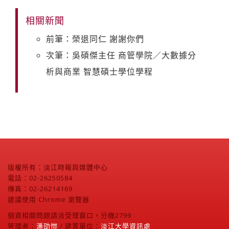
相關新聞
前筆：榮退同仁 謝謝你們
次筆：吳碩傑主任 商管學院／大數據分
析與商業 智慧碩士學位學程
版權所有：淡江時報與媒體中心
電話：02-26250584
傳真：02-26214169
建議使用 Chrome 瀏覽器
個資相關問題請洽受理窗口，分機2799
管理者：
潘劭愷
/ 建置單位：
淡江大學資訊處