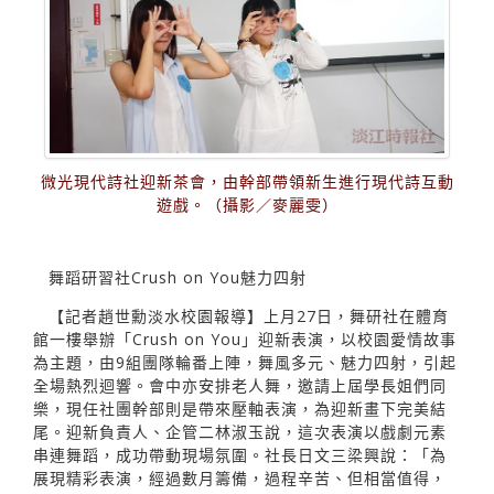
微光現代詩社迎新茶會，由幹部帶領新生進行現代詩互動
遊戲。（攝影／麥麗雯）
舞蹈研習社Crush on You魅力四射
【記者趙世勳淡水校園報導】上月27日，舞研社在體育
館一樓舉辦「Crush on You」迎新表演，以校園愛情故事
為主題，由9組團隊輪番上陣，舞風多元、魅力四射，引起
全場熱烈迴響。會中亦安排老人舞，邀請上屆學長姐們同
樂，現任社團幹部則是帶來壓軸表演，為迎新畫下完美結
尾。迎新負責人、企管二林淑玉說，這次表演以戲劇元素
串連舞蹈，成功帶動現場氛圍。社長日文三梁興說：「為
展現精彩表演，經過數月籌備，過程辛苦、但相當值得，