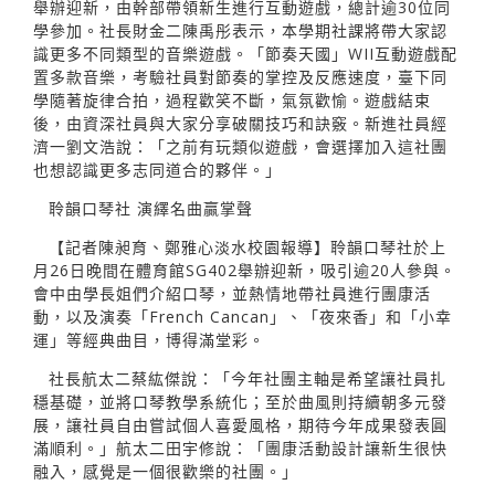
舉辦迎新，由幹部帶領新生進行互動遊戲，總計逾30位同
學參加。社長財金二陳禹彤表示，本學期社課將帶大家認
識更多不同類型的音樂遊戲。「節奏天國」WII互動遊戲配
置多款音樂，考驗社員對節奏的掌控及反應速度，臺下同
學隨著旋律合拍，過程歡笑不斷，氣氛歡愉。遊戲結束
後，由資深社員與大家分享破關技巧和訣竅。新進社員經
濟一劉文浩說：「之前有玩類似遊戲，會選擇加入這社團
也想認識更多志同道合的夥伴。」
聆韻口琴社 演繹名曲贏掌聲
【記者陳昶育、鄭雅心淡水校園報導】聆韻口琴社於上
月26日晚間在體育館SG402舉辦迎新，吸引逾20人參與。
會中由學長姐們介紹口琴，並熱情地帶社員進行團康活
動，以及演奏「French Cancan」、「夜來香」和「小幸
運」等經典曲目，博得滿堂彩。
社長航太二蔡紘傑說：「今年社團主軸是希望讓社員扎
穩基礎，並將口琴教學系統化；至於曲風則持續朝多元發
展，讓社員自由嘗試個人喜愛風格，期待今年成果發表圓
滿順利。」航太二田宇修說：「團康活動設計讓新生很快
融入，感覺是一個很歡樂的社團。」