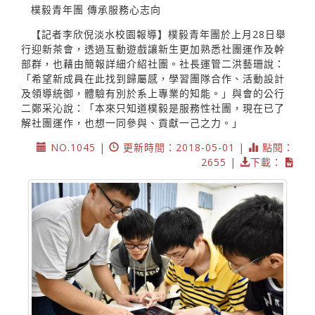
樸毅青年團 傳承服務心志向
【記者李欣倪淡水校園報導】樸毅青年團於上月28日舉
行迎新茶會，透過互動遊戲讓新生更加熟悉社團運作及幹
部群，也藉由簡報詳細介紹社團。社長運管二洪藝珊說：
「希望新成員在此找到歸屬感，學習團隊合作、活動設計
及領導統御，體驗有別於系上專業的知能。」與會的公行
二鄭采沁說：「本來只知道樸毅是服務性社團，現在已了
解社團運作，也想一同參與、貢獻一己之力。」
NO.1045 |
更新時間：2018-05-01 |
點閱：
2655 |
下載：