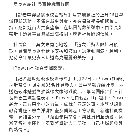
烏克麗麗社 尋寶遊戲闖校園
【記者李羿璇淡水校園報導】烏克麗麗社於上月26日舉
辦迎新活動，不僅有新生與會，亦有畢業學長姐返校支
持，總計近百人共襄盛舉。在熱鬧的歡笑聲中，由學長姐
帶新生透過尋寶遊戲認識校園，增進社員間的情感。
社長資工三吳文皓開心地說：「這次活動人數超出預
期，感謝學長姐們給予支援和鼓勵，讓活動圓滿、順利。
期待今年讓更多人知道烏克麗麗的美好。」
iPower社 號召發揮影響力
【記者趙世勳淡水校園報導】上月27日，iPower社舉行
迎新茶會，吸引逾35名社員參與。會中簡報介紹社團，並
透過破冰遊戲與抽獎帶大家認識彼此，學習團隊合作。社
長歷史三陳勤佳表示，iPower社口號為「i」越小、Power
越大，意旨用小小的力量、成就有意義的事。本學期規劃
教育講座、熱血淨灘計畫及偏鄉志工等活動。新進社員機
電一高翊筌分享：「藉由參與茶會、與社員們互動後，逐
漸了解社團運作，聽到將舉辦志工活動，自己也燃起參與
的熱情。」