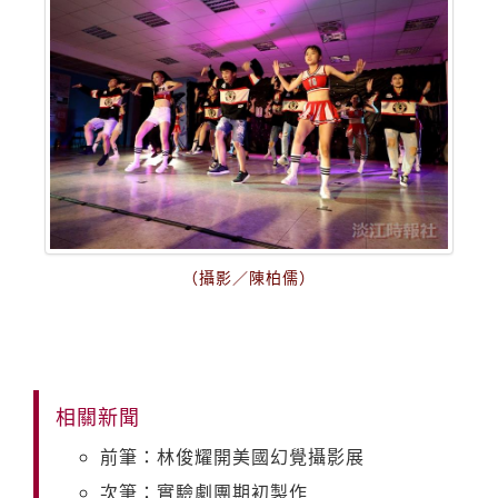
（攝影／陳柏儒）
相關新聞
前筆：林俊耀開美國幻覺攝影展
次筆：實驗劇團期初製作