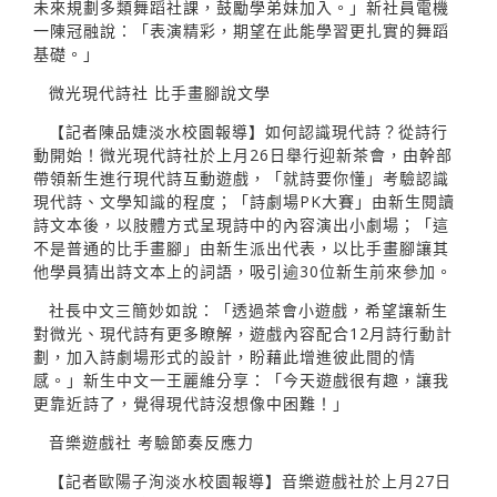
未來規劃多類舞蹈社課，鼓勵學弟妹加入。」新社員電機
一陳冠融說：「表演精彩，期望在此能學習更扎實的舞蹈
基礎。」
微光現代詩社 比手畫腳說文學
【記者陳品婕淡水校園報導】如何認識現代詩？從詩行
動開始！微光現代詩社於上月26日舉行迎新茶會，由幹部
帶領新生進行現代詩互動遊戲，「就詩要你懂」考驗認識
現代詩、文學知識的程度；「詩劇場PK大賽」由新生閱讀
詩文本後，以肢體方式呈現詩中的內容演出小劇場；「這
不是普通的比手畫腳」由新生派出代表，以比手畫腳讓其
他學員猜出詩文本上的詞語，吸引逾30位新生前來參加。
社長中文三簡妙如說：「透過茶會小遊戲，希望讓新生
對微光、現代詩有更多瞭解，遊戲內容配合12月詩行動計
劃，加入詩劇場形式的設計，盼藉此增進彼此間的情
感。」新生中文一王麗維分享：「今天遊戲很有趣，讓我
更靠近詩了，覺得現代詩沒想像中困難！」
音樂遊戲社 考驗節奏反應力
【記者歐陽子洵淡水校園報導】音樂遊戲社於上月27日