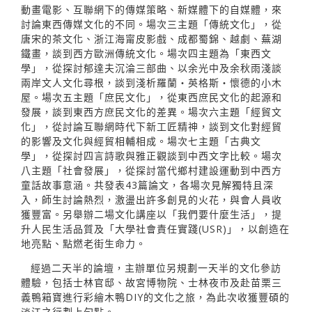
動畫電影、互聯網下的傳媒策略、新媒體下的自媒體，來
討論東西傳媒文化的不同。場次三主題「傳統文化」，從
唐宋的茶文化、浙江海甯皮影戲、成都蜀錦、越劇、蕪湖
鐵畫，談到西方歐洲傳統文化。場次四主題為「東西文
學」，從探討郁達夫沉淪三部曲、以余光中及余秋雨淺談
兩岸文人文化尋根，談到淺析羅蘭‧英格斯‧懷德的小木
屋。場次五主題「庶民文化」，從東西庶民文化的起源和
發展，談到東西方庶民文化的差異。場次六主題「經貿文
化」，從討論互聯網時代下新工匠精神，談到文化對經貿
的影響及文化與經貿相輔相成。場次七主題「古典文
學」，從探討四言詩歌與雅正觀談到中西文字比較。場次
八主題「社會發展」，從探討當代鄉村建設運動到中西方
童話故事意涵。共發表43篇論文，各場次見解獨特且深
入，師生討論熱烈，激盪出許多創見的火花，與會人員收
獲豐富。另舉辦二場文化講座以「我們要什麼生活」，提
升人民生活品質及「大學社會責任實踐(USR)」，以創造在
地亮點、點燃老街生命力。
經過二天半的論壇，主辦單位另規劃一天半的文化參訪
體驗，包括士林官邸、故宮博物院、士林夜市及赴苗栗三
義鴨箱寶進行彩繪木鴨DIY的文化之旅，為此次收獲豐碩的
淡江之行劃上句點。