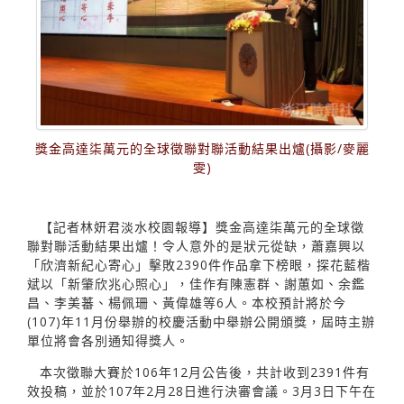
獎金高達柒萬元的全球徵聯對聯活動結果出爐(攝影/麥麗
雯)
【記者林妍君淡水校園報導】獎金高達柒萬元的全球徵
聯對聯活動結果出爐！令人意外的是狀元從缺，蕭嘉興以
「欣濟新紀心寄心」擊敗2390件作品拿下榜眼，探花藍楷
斌以「新肇欣兆心照心」，佳作有陳憲群、謝蕙如、余鑑
昌、李美蕃、楊佩珊、黃偉雄等6人。本校預計將於今
(107)年11月份舉辦的校慶活動中舉辦公開頒獎，屆時主辦
單位將會各別通知得獎人。
本次徵聯大賽於106年12月公告後，共計收到2391件有
效投稿，並於107年2月28日進行決審會議。3月3日下午在