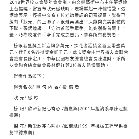
2018世界校友會雙年會會場，由文錙藝術中心主任張炳煌
上台揭曉，當宣布狀元從缺時，現場響起一陣惋惜聲，張
炳煌表示，經過中文系五位老師嚴謹的初審複審，覺得已
經有「狀元」的上聯了，很難再選出平仄能夠完美對仗的
下聯。張炳煌說：「守謙首籤手牽手」能夠獲得首籤上上
籤，乃為校友們手牽手完成之吉兆，恭喜所有獲獎者。
榜眼者獲獎金新臺幣參萬元、探花者獲獎金新臺幣壹萬
元、佳作6名各得獎金貳千元，此次獎金由世界校友會聯合
會總會長陳定川、中華民國校友總會總會長陳進財、系所
友會聯合總會總會長林健祥等3位校友熱情贊助。
得獎作品如下：
得獎名次/ 聯 句 內 容/ 投 稿 者
狀 元/ 從 缺
榜 眼/ 欣濟新紀心寄心 /蕭嘉興(2001年經濟系畢陳冠凱
推薦)
探 花/ 新肇欣兆心照心 /藍楷斌(1991年機械工程學系畢
劉世德推薦)