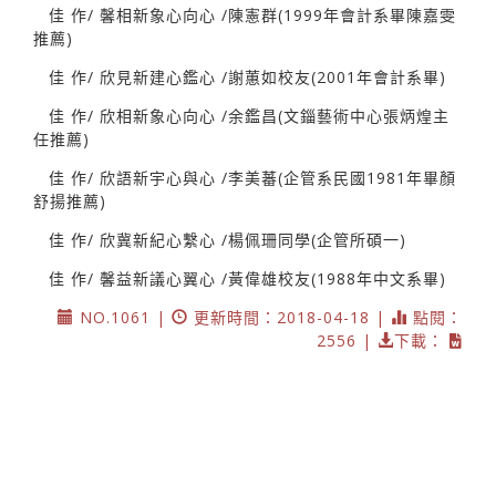
佳 作/ 馨相新象心向心 /陳憲群(1999年會計系畢陳嘉雯
推薦)
佳 作/ 欣見新建心鑑心 /謝蕙如校友(2001年會計系畢)
佳 作/ 欣相新象心向心 /余鑑昌(文錙藝術中心張炳煌主
任推薦)
佳 作/ 欣語新宇心與心 /李美蕃(企管系民國1981年畢顏
舒揚推薦)
佳 作/ 欣冀新紀心繫心 /楊佩珊同學(企管所碩一)
佳 作/ 馨益新議心翼心 /黃偉雄校友(1988年中文系畢)
NO.1061 |
更新時間：2018-04-18 |
點閱：
2556 |
下載：