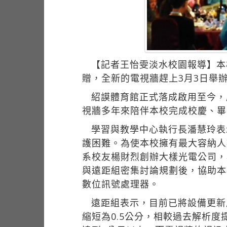
【記者王怡雯淡水校園報導】本
贈，全新的電視牆趕上3月3日舉
紹謨體育館正式落成啟用至今，
視牆多年來陪伴本校完成校慶、畢
學習與教學中心執行長潘慧玲表
護困難。為使本校擁有最大容納人
系校友楊財烈創辦大樣光電公司，
與遠距組密集討論規劃後，協助本
數位訊號處理器。
遠距組表示，目前已將設備更新
縮短為0.5公分，相較過去解析度