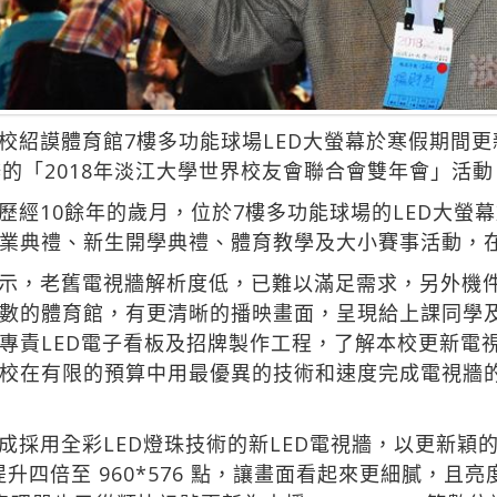
校紹謨體育館7樓多功能球場LED大螢幕於寒假期間
辦的「2018年淡江大學世界校友會聯合會雙年會」活
歷經10餘年的歲月，位於7樓多功能球場的LED大螢
業典禮、新生開學典禮、體育教學及大小賽事活動，
示，老舊電視牆解析度低，已難以滿足需求，另外機
數的體育館，有更清晰的播映畫面，呈現給上課同學
專責LED電子看板及招牌製作工程，了解本校更新電
校在有限的預算中用最優異的技術和速度完成電視牆
成採用全彩LED燈珠技術的新LED電視牆，以更新穎
提升四倍至 960*576 點，讓畫面看起來更細膩，