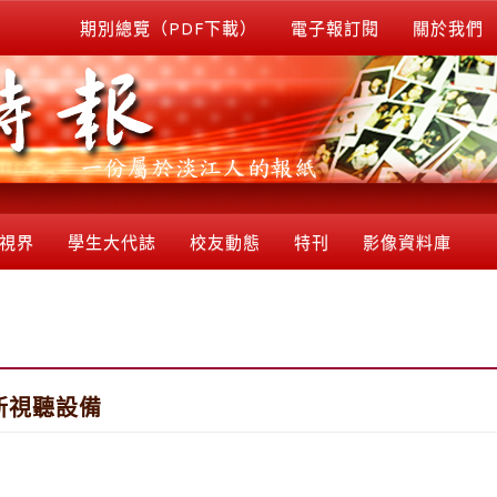
期別總覽（PDF下載）
電子報訂閱
關於我們
視界
學生大代誌
校友動態
特刊
影像資料庫
新視聽設備