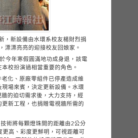
更新，新設備由水環系校友楊財烈捐
動，漂漂亮亮的迎接校友回娘家。
幕於今年寒假圓滿地功成身退，該電
在本校扮演過相當重要的角色。
件老化、原廠零組件已停產造成維
及現場來賓，決定更新設備。水環
視牆的迫切需求後，大力支持，經
的更新工程，也捐贈電視牆所需的
的技術將每顆燈珠間的距離由2公分
且亮度更高、彩度更鮮明，可視距離可