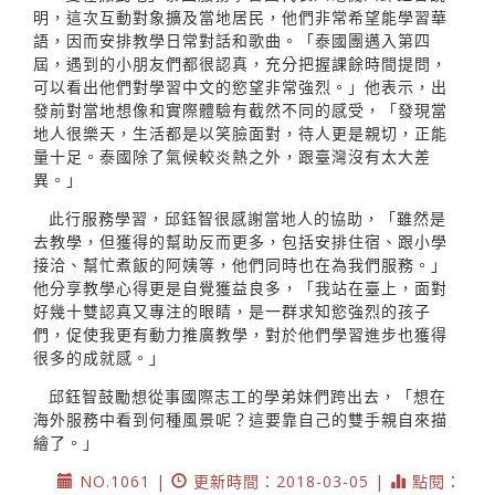
明，這次互動對象擴及當地居民，他們非常希望能學習華
語，因而安排教學日常對話和歌曲。「泰國團邁入第四
屆，遇到的小朋友們都很認真，充分把握課餘時間提問，
可以看出他們對學習中文的慾望非常強烈。」他表示，出
發前對當地想像和實際體驗有截然不同的感受，「發現當
地人很樂天，生活都是以笑臉面對，待人更是親切，正能
量十足。泰國除了氣候較炎熱之外，跟臺灣沒有太大差
異。」
此行服務學習，邱鈺智很感謝當地人的協助，「雖然是
去教學，但獲得的幫助反而更多，包括安排住宿、跟小學
接洽、幫忙煮飯的阿姨等，他們同時也在為我們服務。」
他分享教學心得更是自覺獲益良多，「我站在臺上，面對
好幾十雙認真又專注的眼睛，是一群求知慾強烈的孩子
們，促使我更有動力推廣教學，對於他們學習進步也獲得
很多的成就感。」
邱鈺智鼓勵想從事國際志工的學弟妹們跨出去，「想在
海外服務中看到何種風景呢？這要靠自己的雙手親自來描
繪了。」
NO.1061 |
更新時間：2018-03-05 |
點閱：