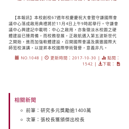
【本報訊】本校創校67週年校慶慶祝大會暨守謙國際會
議中心落成啟用典禮將於11月4日上午9時起舉行。守謙會
議中心興建記中載明：中心之啟用，亦象徵淡水校園之硬
體建設已臻周備，而校務發展，正啟航邁入第五波新世代
之開始，進而加強軟體建設，召開國際會議及廣邀國際大
師蒞校演講，以提昇本校國際學術聲譽，意義非凡。
NO.1048 |
更新時間：2017-10-30 |
點閱：
1542 |
下載：
相關新聞
前筆：研究多元獎勵逾1400萬
次筆：張校長獲頒傑出校長