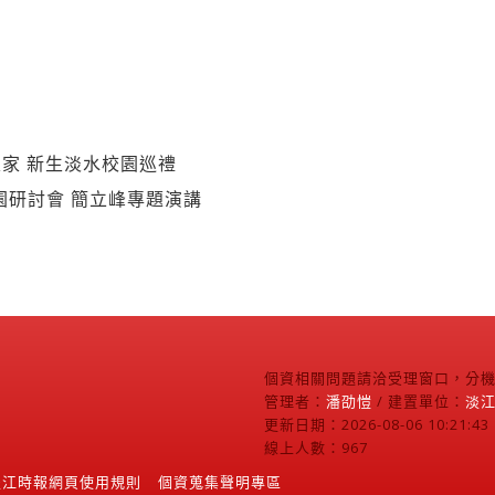
家 新生淡水校園巡禮
校園研討會 簡立峰專題演講
個資相關問題請洽受理窗口，分機2
管理者：
潘劭愷
/ 建置單位：
淡
更新日期：2026-08-06 10:21:43
線上人數：967
淡江時報網頁使用規則
個資蒐集聲明專區