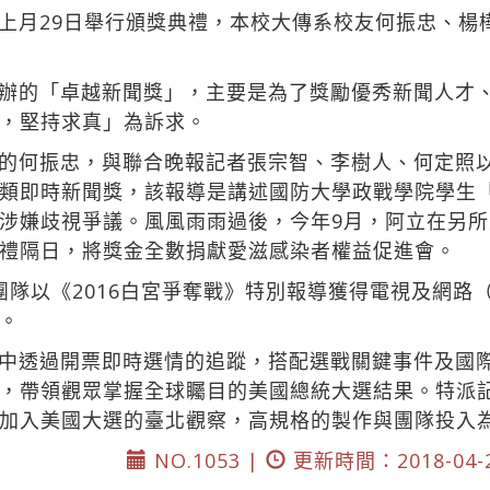
上月29日舉行頒獎典禮，本校大傳系校友何振忠、楊
辦的「卓越新聞獎」，主要是為了獎勵優秀新聞人才
，堅持求真」為訴求。
的何振忠，與聯合晚報記者張宗智、李樹人、何定照
類即時新聞獎，該報導是講述國防大學政戰學院學生
涉嫌歧視爭議。風風雨雨過後，今年9月，阿立在另
禮隔日，將獎金全數捐獻愛滋感染者權益促進會。
聞團隊以《2016白宮爭奪戰》特別報導獲得電視及網
。
中透過開票即時選情的追蹤，搭配選戰關鍵事件及國
，帶領觀眾掌握全球矚目的美國總統大選結果。特派
加入美國大選的臺北觀察，高規格的製作與團隊投入
NO.1053 |
更新時間：2018-04-