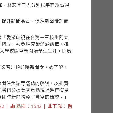
樺、林宏宜三人分別以平面及電視
、提升新聞品質、促進新聞倫理而
以「愛滋歧視在台灣－軍校生阿立
「阿立」被發現感染愛滋病毒，遭
所大學校園重新開始學生生涯，開啟
路（影音）類即時新聞獎，據了解，
際關注焦點等議題的解說，以扎實
記者們分據美國重點現場進行衛星
為即時新聞增添了豐富的樣貌。」
22 |
點閱：1542 |
下載：