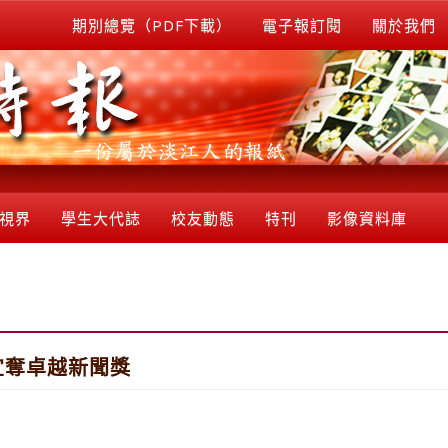
期別總覽（PDF下載）
電子報訂閱
關於我們
視界
學生大代誌
校友動態
特刊
影像資料庫
宜奪卓越新聞獎