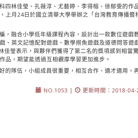
科四林佳瑩、孔薇淳、尤藝婷、李得榕、徐郁雯的作
，上月24日於國立清華大學舉辦之「台灣教育傳播暨科
編，融合小學低年級課程內容，設計出一款數位遊戲
戲、英文記憶配對遊戲、數學撈魚遊戲及道德問答遊
林佳瑩表示，與夥伴們獲得了第二名的獎項感到相當
作品，期望能透過互相觀摩學習更加進步。
好的隊伍，小組成員很重要，相互合作、適才適用，
NO.1053 |
更新時間：2018-04-