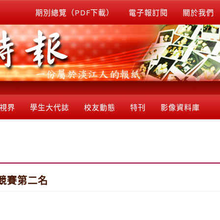
期別總覽（PDF下載）
電子報訂閱
關於我們
視界
學生大代誌
校友動態
特刊
影像資料庫
競賽第二名