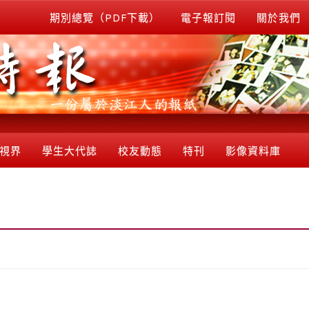
期別總覽（PDF下載）
電子報訂閱
關於我們
視界
學生大代誌
校友動態
特刊
影像資料庫