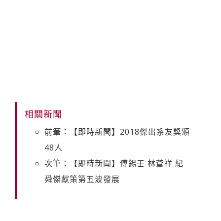
相關新聞
前筆：【即時新聞】2018傑出系友獎頒
48人
次筆：【即時新聞】傅錫壬 林蒼祥 紀
舜傑獻策第五波發展