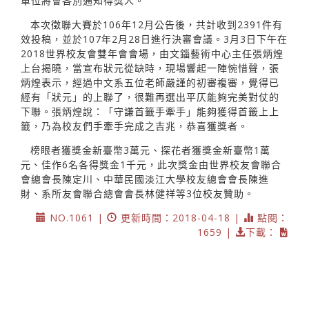
單位將會各別通知得獎人。
本次徵聯大賽於106年12月公告後，共計收到2391件有
效投稿，並於107年2月28日進行決審會議。3月3日下午在
2018世界校友會雙年會會場，由文錙藝術中心主任張炳煌
上台揭曉，當宣布狀元從缺時，現場響起一陣惋惜聲，張
炳煌表示，經過中文系五位老師嚴謹的初審複審，覺得已
經有「狀元」的上聯了，很難再選出平仄能夠完美對仗的
下聯。張炳煌說：「守謙首籤手牽手」能夠獲得首籤上上
籤，乃為校友們手牽手完成之吉兆，恭喜獲獎者。
榜眼者獲獎金新臺幣3萬元、探花者獲獎金新臺幣1萬
元、佳作6名各得獎金1千元，此次獎金由世界校友會聯合
會總會長陳定川、中華民國淡江大學校友總會會長陳進
財、系所友會聯合總會會長林健祥等3位校友贊助。
NO.1061 |
更新時間：2018-04-18 |
點閱：
1659 |
下載：