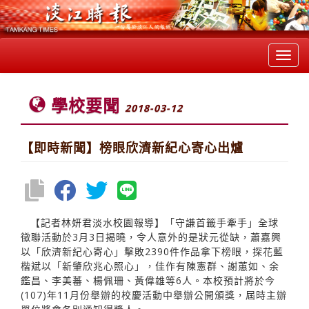
Toggl
navig
學校要聞
2018-03-12
【即時新聞】榜眼欣濟新紀心寄心出爐
【記者林妍君淡水校園報導】「守謙首籤手牽手」全球
徵聯活動於3月3日揭曉，令人意外的是狀元從缺，蕭嘉興
以「欣濟新紀心寄心」擊敗2390件作品拿下榜眼，探花藍
楷斌以「新肇欣兆心照心」，佳作有陳憲群、謝蕙如、余
鑑昌、李美蕃、楊佩珊、黃偉雄等6人。本校預計將於今
(107)年11月份舉辦的校慶活動中舉辦公開頒獎，屆時主辦