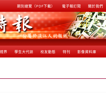
期別總覽（PDF下載）
電子報訂閱
關於我們
視界
學生大代誌
校友動態
特刊
影像資料庫