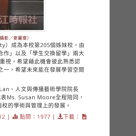
校。（攝影／麥麗雯）
sity）成為本校第205個姊妹校，由
「雙方合作」以及「學生交換留學」兩大
的重視，希望藉此機會彼此熟悉認
好校園之一，希望未來能在發展學習空間
Chen Lan、人文與傳播藝術學院院長
代表Ms. Susan Moore全程陪同，
兩校的學術與管理上的發展。
12 |
點閱：1977 |
下載：