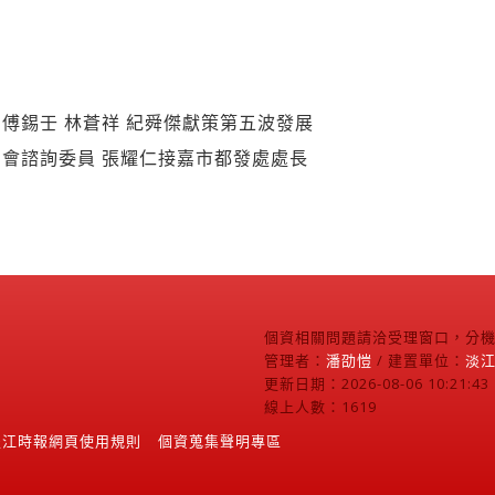
傅錫壬 林蒼祥 紀舜傑獻策第五波發展
會諮詢委員 張耀仁接嘉市都發處處長
個資相關問題請洽受理窗口，分機2
管理者：
潘劭愷
/ 建置單位：
淡
更新日期：2026-08-06 10:21:43
線上人數：1619
淡江時報網頁使用規則
個資蒐集聲明專區