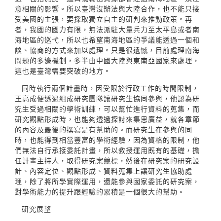
意相關的影響。所以臺灣沒辦法與大陸合作，也不能只接
受美國的主張，要採取獨立自主的研判來推動政策。再
者，我國的國力有限，無法派駐大量兵力至太平島或者南
海地區的巡弋，所以也希望南海地區的爭議能透過一個和
談、協商的方式來加以處理。只是很遺憾，目前處理南海
問題的多邊機制，多半由中國大陸與東南亞國家來處理，
這也是臺灣需要突破的地方。
同時執行兩個計畫時，因受限於行政工作的時間限制，
王高成便透過組成研究團隊讓研究生協同參與，他認為研
究生受過相關的學術訓練，可以幫忙進行資料的蒐集，而
研究觀點形成時，也能夠透過探討來集思廣益，就各章節
的內容及最後的撰寫是有幫助的。而研究生在參與的同
時，也能得到相當豐富的學術經驗，因為資格的限制，他
們無法自行承接委託計畫，所以教授運用既有的基礎，擔
任計畫主持人，取得研究案競標，然後在研究案的研究設
計、內容定位、觀點形成、資料蒐集上讓研究生協助處
理，除了將所學實際運用，還能參與國家委託的研究案，
對學術能力的提升跟經驗的累積是一個很大的幫助。
研究展望