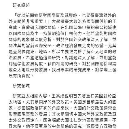
研究緣起
「從以前開始便對國際事務感興趣，也覺得臺灣對外的
外交關係非常重要！」大學讀臺大政治系國際關係組的王
高成，喜愛研究國際關係，在出國留學申請的學習領域也
以國際關係為主，持續朝這個目標努力。他希望能對國際
關係的現象做深度分析、對於各國外交政策深入了解，並
關注其對當前國際安全、政治經濟發展走向的影響。尤其
是臺灣位處東亞地區，所以主要致力於了解亞太地區的政
治發展，希望透過這些研究，對議題深入了解，並期望能
夠從學術發展角度，藉由相關的研究，對於國際關係理論
或亞太地區形勢發展，找出專業的研究成果、對學理上發
展有所貢獻。
研究領域
研究亞太相關內容，王高成說明首先著重在美國對於亞
太地區，尤其是兩岸的外交政策。美國是目前最強大的國
家，從國際政治研究的角度來說，大國的外交政策通常會
影響國際事務的發展；其次是關切中國大陸外交政策及亞
太外交政策走向，因為崛起大國往往對地區影響頗深，不
容忽略。他不僅著重於中美關係的研究，觀察雙方互動發