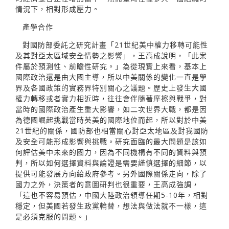
情況下，相對形成壓力。
產學合作
對國防部委託之研究計畫「21世紀美中權力移轉可能性
及其對亞太區域安全情勢之影響」，王高成說明，「此案
件屬於預測性、前瞻性研究。」為從現實上來看，基本上
國際政治還是由大國主導，所以中美關係的變化一直是學
界及各國政策的實務界特別關心之議題。歷史上發生大國
權力轉移或者實力相近時，往往會伴隨著摩擦與戰爭，對
當時的國際政治產生重大影響，如二次世界大戰，都是因
為德國崛起挑戰當時英美的國際地位而起，所以對於中美
21世紀的關係，國防部也相當關心對亞太地區及對我國防
及安全可能形成影響與挑戰。研究面臨的最大問題是該如
何評估美中未來的國力，因為不同機構有不同的資料與預
判，所以如何選擇資料與論證是需要謹慎選擇的細節，以
提供可能發展方向給政府參考。另外國際關係走向，除了
國力之外，決策者的意圖研判也很重要，王高成強調，
「這也不容易預估，中國大陸政治領導任期5-10年，相對
穩定，但美國若發生政黨輪替，想法與做法就不一樣，這
是必須克服的問題。」