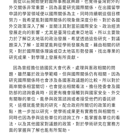
我從以前開始便對國際事務感興趣，也覺得臺灣對外的
外交關係非常重要。因為喜愛研究國際關係，在出國留學
申請的學習領域便以國際關係為主，同時持續朝這個目標
努力。我希望能對國際關係的現象做深度分析、對於各國
外交政策深入了解，並關注其對當前國際安全、政治經濟
發展走向的影響。尤其是臺灣位處東亞地區，所以主要致
力於了解亞太地區的政治發展，希望透過這些研究，對議
題深入了解，並期望能夠從學術發展角度，藉由相關的研
究，對於國際關係理論或亞太地區形勢發展，找出專業的
研究成果、對學理上發展有所貢獻。
因為曾經擔任過國民大會代表，處理與憲政相關的問
題，雖然屬於政治學範疇，但與國際關係仍有相關，因為
研究國際關係時也會涉及各國憲政議題的比較。所以對於
兩岸關係相當關切，也會提出相關看法。擔任陸委會及國
防部的諮詢委員時，因更有機會接觸到與國家安全、外交
有關聯的單位，能參與政策諮詢或者接受他們的委託研
究，這樣就能使我的研究，配合政府所關切的政策的重
點，進一步加以研究，使學術成果更有實務性與相關性。
同時也因為參與這些單位的諮詢工作，能掌握各單位的看
法，以及其他國家對議題的政策，對於學術研究在實務方
面的掌握與了解也能有所幫助。