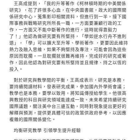
王高成提到，「我的升等著作《柯林頓時期的中美關係
研究》，花了許很多心血，在中央圖書館，政大的國際關
係研究中心，蒐集影印相關資料，但進行到一半，接下國
際事務與戰略研究所所長一職，一方面要兼顧行政的工
作，一方面又不能中斷著作的進行，這時就得靠毅力
了！」他認為做研究要有所堅持，「學如逆水行舟不進則
退」，「學」可以擴大至升等、學術著作 ，更要因此維持
熱力及融入思維，如果不夠堅持及專注，可能會因為這些
原因而耽擱，一旦耽擱就很難再維持，完成好的研究或著
作，因此他認為對研究要有所堅持並且規律、持之以恆的
投入。
對於研究與教學間的平衡，王高成表示，研究是本務，
要持續閱讀材料，發表研究成果，參加國內外學術會議；
教學也是本務，要學以致用，將知識傳授給學生。他很高
興教授的科目與研究領域能達成一致。未來希望持續研究
國際議題，關注美中台三邊互動，同時對現象提出更好的
解釋與預測，提供更具體可信的政策供政府參考，以因應
複雜的國際關係變化。
均衡研究教學 引領學生提升經驗