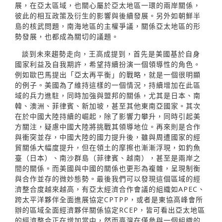
展，在亞太區域，也關心屬於亞太地區一環的兩岸關係，
彼此的相互政策及衍生的影響與後續發展。另外如朝鮮半
島的核武問題，南海地區的主權爭議，關係亞太地區的形
勢發展，也都成為關切的議題。
談到未來趨勢走向，王高成提到，首先是美國基於自身
國家利益及自我期許，希望持續扮演一個領導性的角色。
例如歐巴馬提出「亞太再平衡」的戰略，就是一個很明顯
的例子。美國為了維持這樣的一個情況，持續增加在此區
域的兵力進駐，同時加強與盟邦的關係，尤其是日本、南
韓、澳洲、菲律賓、新加坡，甚至其他東南亞國家。其次
在於中國大陸持續的崛起，除了影響力攀升，同時引起美
方關注，疑慮中國大陸將挑戰其領導地位。再來則是合作
與衝突並存，中國大陸的國力提升後，雖與周遭國家的經
貿關係大幅度提升，但在領土的摩擦也漸漸浮現，如釣魚
臺（日本）、南沙群島（菲律賓、越南），甚至是兩岸之
間的關係。而美國與中國的關係也更形為複雜，呈現制衡
與合作並存的微妙態勢。最後我們可以發現這個區域的經
濟整合度越來越高，有亞太經濟合作會議的組織如APEC、
跨太平洋夥伴全面進展協定CPTPP，或者是東協高峰會所
辦的區域全面經濟夥伴關係協定RCEP，皆可看出亞太地區
的經濟整合正在增加當中，然而臺灣在僅參與一個組織的