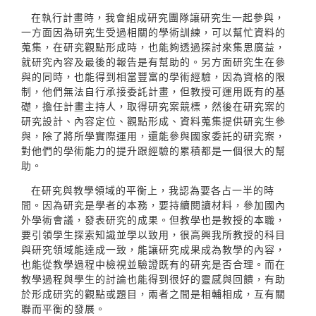
在執行計畫時，我會組成研究團隊讓研究生一起參與，
一方面因為研究生受過相關的學術訓練，可以幫忙資料的
蒐集，在研究觀點形成時，也能夠透過探討來集思廣益，
就研究內容及最後的報告是有幫助的。另方面研究生在參
與的同時，也能得到相當豐富的學術經驗，因為資格的限
制，他們無法自行承接委託計畫，但教授可運用既有的基
礎，擔任計畫主持人，取得研究案競標，然後在研究案的
研究設計、內容定位、觀點形成、資料蒐集提供研究生參
與，除了將所學實際運用，還能參與國家委託的研究案，
對他們的學術能力的提升跟經驗的累積都是一個很大的幫
助。
在研究與教學領域的平衡上，我認為要各占一半的時
間。因為研究是學者的本務，要持續閱讀材料，參加國內
外學術會議，發表研究的成果。但教學也是教授的本職，
要引領學生探索知識並學以致用，很高興我所教授的科目
與研究領域能達成一致，能讓研究成果成為教學的內容，
也能從教學過程中檢視並驗證既有的研究是否合理。而在
教學過程與學生的討論也能得到很好的靈感與回饋，有助
於形成研究的觀點或題目，兩者之間是相輔相成，互有關
聯而平衡的發展。