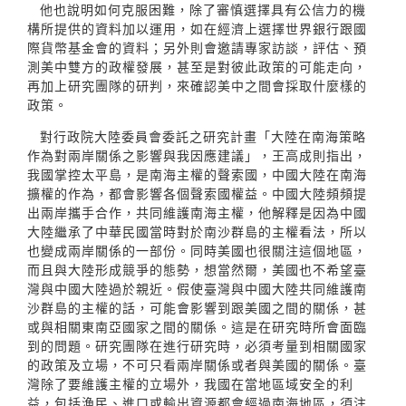
他也說明如何克服困難，除了審慎選擇具有公信力的機
構所提供的資料加以運用，如在經濟上選擇世界銀行跟國
際貨幣基金會的資料；另外則會邀請專家訪談，評估、預
測美中雙方的政權發展，甚至是對彼此政策的可能走向，
再加上研究團隊的研判，來確認美中之間會採取什麼樣的
政策。
對行政院大陸委員會委託之研究計畫「大陸在南海策略
作為對兩岸關係之影響與我因應建議」，王高成則指出，
我國掌控太平島，是南海主權的聲索國，中國大陸在南海
擴權的作為，都會影響各個聲索國權益。中國大陸頻頻提
出兩岸攜手合作，共同維護南海主權，他解釋是因為中國
大陸繼承了中華民國當時對於南沙群島的主權看法，所以
也變成兩岸關係的一部份。同時美國也很關注這個地區，
而且與大陸形成競爭的態勢，想當然爾，美國也不希望臺
灣與中國大陸過於親近。假使臺灣與中國大陸共同維護南
沙群島的主權的話，可能會影響到跟美國之間的關係，甚
或與相關東南亞國家之間的關係。這是在研究時所會面臨
到的問題。研究團隊在進行研究時，必須考量到相關國家
的政策及立場，不可只看兩岸關係或者與美國的關係。臺
灣除了要維護主權的立場外，我國在當地區域安全的利
益，包括漁民、進口或輸出資源都會經過南海地區，須注