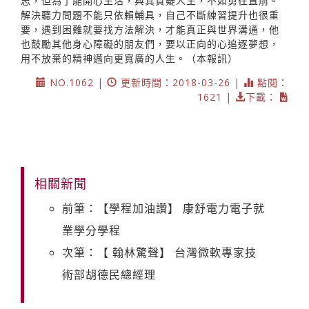
志，但為了能開心生活，與其質疑人生，不如勇往直前。
解決聽力問題不能只依賴輔具，自己不斷練習提升也很重
要，遇到困難就要找方法解決，才能真正與世界溝通，他
也鼓勵其他身心障礙的朋友們，要以正向的心追逐夢想，
用不放棄的精神邁向更寬廣的人生。（本報訊）
NO.1062 |
更新時間：2018-03-26 |
點閱：
1621 |
下載：
相關新聞
前筆：【學程加油讚】 康舒電力電子就
業學分學程
次筆：【 翰林驚聲】 台灣微軟專家技
術部胡德民總經理