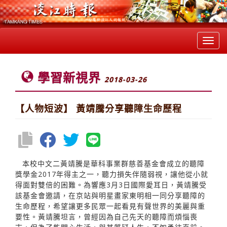
Toggl
navig
學習新視界
2018-03-26
【人物短波】 黃靖騰分享聽障生命歷程
本校中文二黃靖騰是華科事業群慈善基金會成立的聽障
獎學金2017年得主之一，聽力損失伴隨弱視，讓他從小就
得面對雙倍的困難。為響應3月3日國際愛耳日，黃靖騰受
該基金會邀請，在京站與明星畫家東明相一同分享聽障的
生命歷程，希望讓更多民眾一起看見有聲世界的美麗與重
要性。黃靖騰坦言，曾經因為自己先天的聽障而煩惱喪