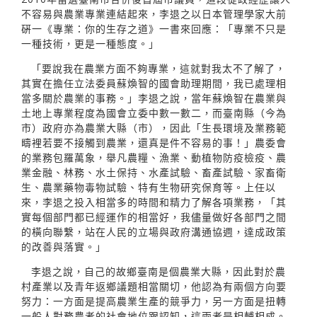
不容易與農業專業連結起來，李退之以日本管理學家大前
硏一《專業：你的生存之道》一書來回應：「專業不只是
一種技術，更是一種態度。」
「要說我在農業方面不夠專業，這就對我太不了解了，
其實在擔任立法委員蘇煥智的國會助理期間，我已處理相
當多關於農業的事務。」李退之說，當年蘇煥智在農業與
土地上專業程度為國會立委中數一數二，而臺南縣（今為
市）政府亦為農業大縣（市），因此「生長環境及業務範
疇裡若要不接觸到農業，還真是件不容易的事！」農委會
的業務包羅萬象，舉凡農糧、漁業、動植物防疫檢疫、農
業金融、林務、水土保持、水產試驗、畜產試驗、家畜衛
生、農業藥物毒物試驗、特有生物研究保育等。上任以
來，李退之投入相當多的時間和精力了解各項業務，「其
實每個部門都已經運作的相當好，我儘量做好各部門之間
的橫向聯繫，站在人民的立場與政府溝通協週，達成政策
的改善與落實。」
李退之說，自己的故鄉臺南是個農業大縣，因此對於農
村產業以及青年返鄉議題相當關切，他認為有兩個方向要
努力：一方面是提高農業生產的競爭力，另一方面是扭轉
一般人對務農者的社會地位跟認知，這兩者是相輔相成。