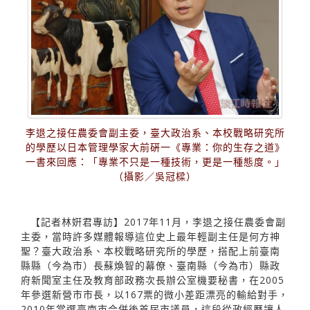
李退之接任農委會副主委，臺大政治系、本校戰略研究所
的學歷以日本管理學家大前硏一《專業：你的生存之道》
一書來回應：「專業不只是一種技術，更是一種態度。」
（攝影／吳冠樑）
【記者林姸君專訪】2017年11月，李退之接任農委會副
主委，當時許多媒體報導這位史上最年輕副主任是何方神
聖？臺大政治系、本校戰略研究所的學歷，搭配上前臺南
縣縣（今為市）長蘇煥智的幕僚、臺南縣（今為市）縣政
府新聞室主任及教育部政務次長辦公室機要秘書，在2005
年參選新營市市長，以167票的微小差距漂亮的輸給對手，
2010年當選臺南市合併後首屆市議員，這段從政經歷讓人