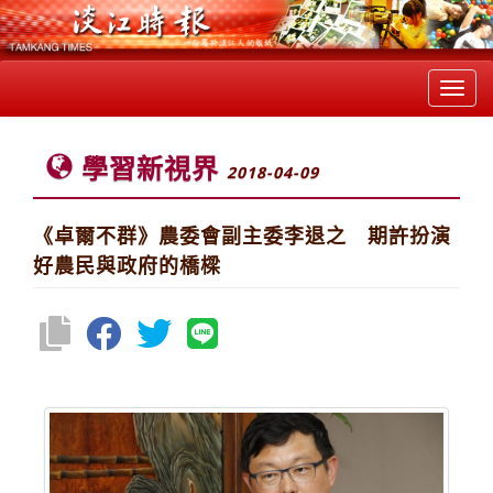
Toggl
navig
學習新視界
2018-04-09
《卓爾不群》農委會副主委李退之 期許扮演
好農民與政府的橋樑