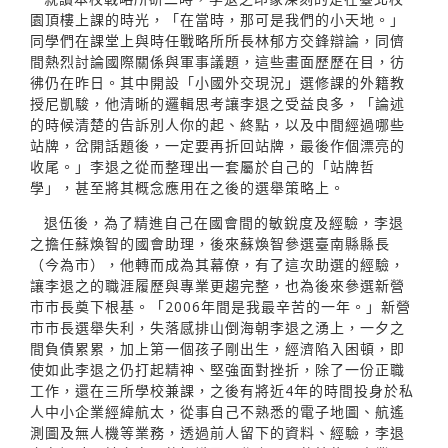
園頂樓上課的時光，「在當時，那可是我們的小天地。」
同學們在課堂上與時任戰略所所長林郁方交鋒辯論，同儕
間熱烈討論國際關係與軍事議題，這些畫面歷歷在目，彷
彿仍在昨日。其中開設「小國外交現況」選修課的外籍教
授尼凱駿，他清晰的邏輯思考讓李退之受益良多，「論述
的時候清楚的告訴別人你的起、終點，以及中間經過哪些
站牌，岔開話題後，一定要再折回站牌，最後作個漂亮的
收尾。」李退之從而整理出一套屬於自己的「站牌哲
學」，甚至將其概念應用在之後的選舉策略上。
退伍後，為了精進自己在國會間的敏銳度及經驗，李退
之擔任蘇煥智的國會助理，後來蘇煥智參選臺南縣縣長
（今為市），他轉而成為其幕僚，有了這次助選的經驗，
讓李退之的職涯履歷與專業更趨完整，也為後來參選新營
市市長奠下根基。「2006年間是我最辛苦的一年。」新營
市市長選舉失利，失落感排山倒海朝李退之湧上，一夕之
間負債累累，加上第一個孩子剛出生，經濟陷入困頓，即
使如此李退之仍打起精神、堅強面對挫折，除了一份正職
工作，還在三所學校兼課，之後有將近4年的時間投身於私
人中小企業經緯航太，從事自己不熟悉的電子地圖、航遙
測圖及無人機等業務，透過前人留下的資料、經驗，李退