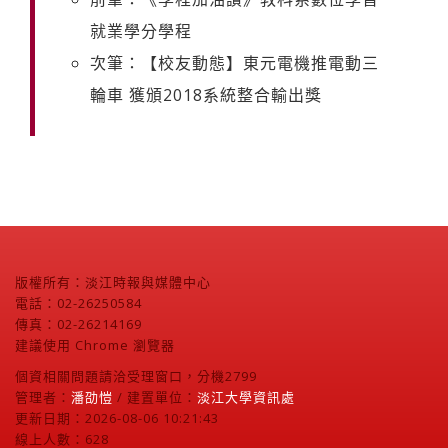
就業學分學程
次筆：【校友動態】東元電機推電動三
輪車 獲頒2018系統整合輸出獎
版權所有：淡江時報與媒體中心
電話：02-26250584
傳真：02-26214169
建議使用 Chrome 瀏覽器
個資相關問題請洽受理窗口，分機2799
管理者：
潘劭愷
/ 建置單位：
淡江大學資訊處
更新日期：2026-08-06 10:21:43
線上人數：628