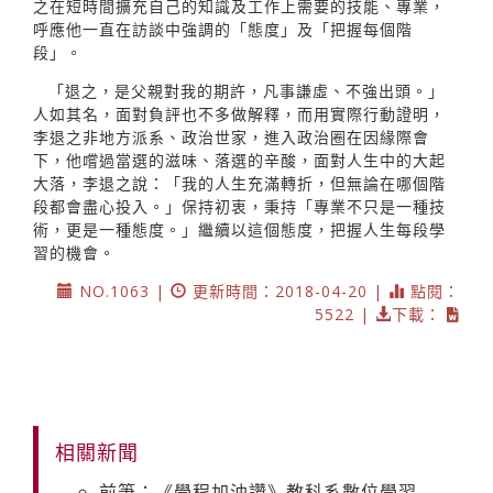
之在短時間擴充自己的知識及工作上需要的技能、專業，
呼應他一直在訪談中強調的「態度」及「把握每個階
段」。
「退之，是父親對我的期許，凡事謙虛、不強出頭。」
人如其名，面對負評也不多做解釋，而用實際行動證明，
李退之非地方派系、政治世家，進入政治圈在因緣際會
下，他嚐過當選的滋味、落選的辛酸，面對人生中的大起
大落，李退之說：「我的人生充滿轉折，但無論在哪個階
段都會盡心投入。」保持初衷，秉持「專業不只是一種技
術，更是一種態度。」繼續以這個態度，把握人生每段學
習的機會。
NO.1063 |
更新時間：2018-04-20 |
點閱：
5522 |
下載：
相關新聞
前筆：《學程加油讚》教科系數位學習