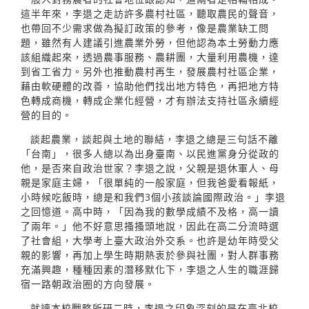
這半年來，李退之走訪許多農村社區，聽取農民的聲音，
也帶回不少需求做為擬訂政策的參考，像是農業缺工問
題，雖然有人建議引進農業外勞，但他認為本土勞動力應
該組織起來，透過農事服務、農耕團，大量利用農機，達
到省工省力。另外也推動農村再生，發展農村社區企業，
藉由軟硬體的改善，協助他們找出地方特色，再把地方特
色轉成商機，轉成企業化經營，才有辦法支持社區永續經
營的目的。
談起農業，談起與土地的聯結，李退之總是三句話不離
「台南」，很多人總以為出身臺南、以民進黨身分從政的
他，是否來自政治世家？李退之說，父親是退休軍人、母
親是家庭主婦，「很單純的一般家庭，但我爸愛看報紙，
小時候吃飯時，總是和我們3個小孩談論國際政治。」李退
之回憶道。高中時，「因為我的數學成績不及格，高一讀
了兩年。」他不好意思搔搔頭地說，因此在高二分流時選
了社會組，大學考上臺大政治外交系。也許是幼年時受父
親的影響，再加上學生時期熱衷於參與社團，對人群事務
充滿興趣，種種因素的潛移默化下，李退之人生的職涯歸
宿一路朝政治圈的方向發展。
就讀本校戰略所研二時，李退之印象深刻的是在臺北校