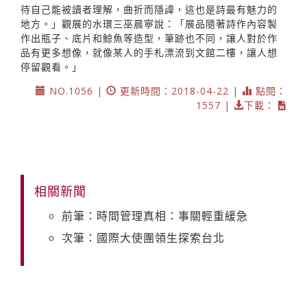
待自己能被讀者理解，曲折而隱諱，這也是詩最有魅力的
地方。」觀展的水環三巫晨寧說：「展品隨著詩作內容製
作出瓶子、底片和鯨魚等造型，筆跡也不同，讓人對於作
品有更多想像，就像某人的手札漂流到文館二樓，讓人想
停留觀看。」
NO.1056 |
更新時間：2018-04-22 |
點閱：
1557 |
下載：
相關新聞
前筆：時間管理真相：事關輕重緩急
次筆：國際大使團領生探索台北