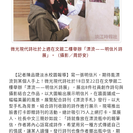
微光現代詩社於上週在文館二樓舉辦「漂流——明信片詩
展」。（攝影／周舒安）
【記者陳品婕淡水校園報導】寫一張明信片，期待能漂
流到某個人手上！微光現代詩社於18日至22日在文學館二
樓舉辦「漂流——明信片詩展」，展出8件社員創作詩句與
攝影結合之作品，以大圖輸出展示明信片，在牆面鋪成一
幅幅美麗的風景。展覽配合詩刊《漂流手札》發行，以大
型手札為背景，結合詩刊收錄的詩作進行展示，現場推出
臉書打卡即贈詩刊的活動，總計吸引75人上網打卡。策展
人、社長中文三簡妙如說：「詩就像放在漂流瓶中的親筆
信，作者將內心話寫成詩作，希望用另一種方式傳遞自己
的情感，讓某人讀懂。發行詩刊也像作者擲出瓶中信，期