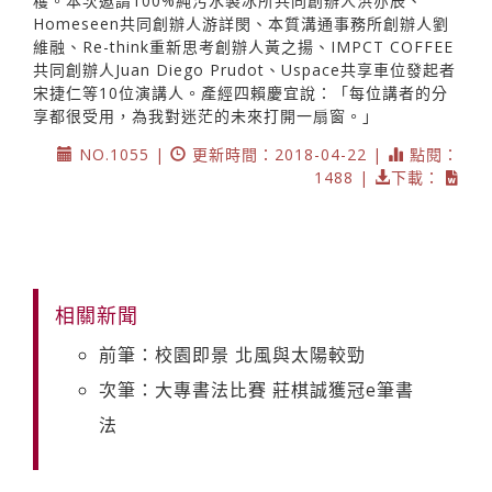
穫。本次邀請100%純污水製冰所共同創辦人洪亦辰、
Homeseen共同創辦人游詳閔、本質溝通事務所創辦人劉
維融、Re-think重新思考創辦人黃之揚、IMPCT COFFEE
共同創辦人Juan Diego Prudot、Uspace共享車位發起者
宋捷仁等10位演講人。產經四賴慶宜說：「每位講者的分
享都很受用，為我對迷茫的未來打開一扇窗。」
NO.1055 |
更新時間：2018-04-22 |
點閱：
1488 |
下載：
相關新聞
前筆：校園即景 北風與太陽較勁
次筆：大專書法比賽 莊棋誠獲冠e筆書
法