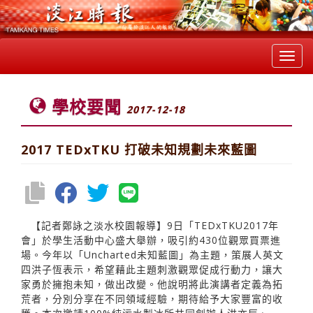
Toggl
navig
學校要聞
2017-12-18
2017 TEDxTKU 打破未知規劃未來藍圖
【記者鄭詠之淡水校園報導】9日「TEDxTKU2017年
會」於學生活動中心盛大舉辦，吸引約430位觀眾買票進
場。今年以「Uncharted未知藍圖」為主題，策展人英文
四洪子恆表示，希望藉此主題刺激觀眾促成行動力，讓大
家勇於擁抱未知，做出改變。他說明將此演講者定義為拓
荒者，分別分享在不同領域經驗，期待給予大家豐富的收