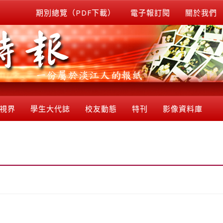
期別總覽（PDF下載）
電子報訂閱
關於我們
視界
學生大代誌
校友動態
特刊
影像資料庫