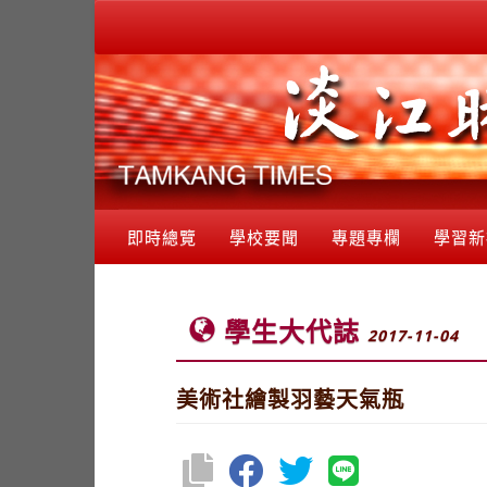
即時總覽
學校要聞
專題專欄
學習新
學生大代誌
2017-11-04
美術社繪製羽藝天氣瓶