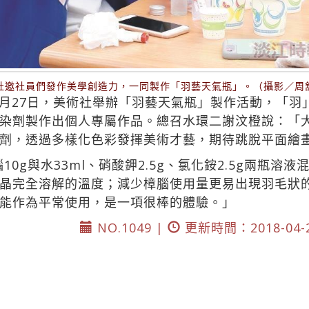
社邀社員們發作美學創造力，一同製作「羽藝天氣瓶」。（攝影／周
月27日，美術社舉辦「羽藝天氣瓶」製作活動，「羽
染劑製作出個人專屬作品。總召水環二謝汶橙說：「
劑，透過多樣化色彩發揮美術才藝，期待跳脫平面繪
10g與水33ml、硝酸鉀2.5g、氯化銨2.5g兩瓶
晶完全溶解的溫度；減少樟腦使用量更易出現羽毛狀
能作為平常使用，是一項很棒的體驗。」
NO.1049 |
更新時間：2018-04-