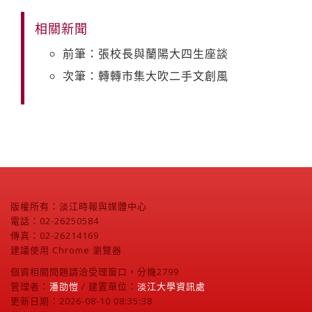
相關新聞
前筆：張校長與蘭陽大四生座談
次筆：轉轉市集大吹二手文創風
版權所有：淡江時報與媒體中心
電話：02-26250584
傳真：02-26214169
建議使用 Chrome 瀏覽器
個資相關問題請洽受理窗口，分機2799
管理者：
潘劭愷
/ 建置單位：
淡江大學資訊處
更新日期：2026-08-10 08:35:38