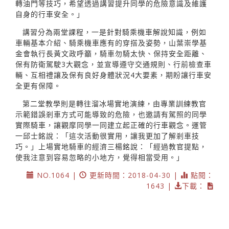
轉油門等技巧，希望透過講習提升同學的危險意識及維護
自身的行車安全。」
講習分為兩堂課程，一是針對騎乘機車解說知識，例如
車輛基本介紹、騎乘機車應有的穿搭及姿勢，山葉崇學基
金會執行長黃文政呼籲，騎車勿騎太快、保持安全距離、
保有防衛駕駛3大觀念，並宣導遵守交通規則、行前檢查車
輛、互相禮讓及保有良好身體狀況4大要素，期盼讓行車安
全更有保障。
第二堂教學則是轉往溜冰場實地演練，由專業訓練教官
示範錯誤剎車方式可能導致的危險，也邀請有駕照的同學
實際騎車，讓觀摩同學一同建立起正確的行車觀念。運管
一邱士銘說：「這次活動很實用，讓我更加了解剎車技
巧。」上場實地騎車的經濟三楊銘說：「經過教官提點，
使我注意到容易忽略的小地方，覺得相當受用。」
NO.1064 |
更新時間：2018-04-30 |
點閱：
1643 |
下載：