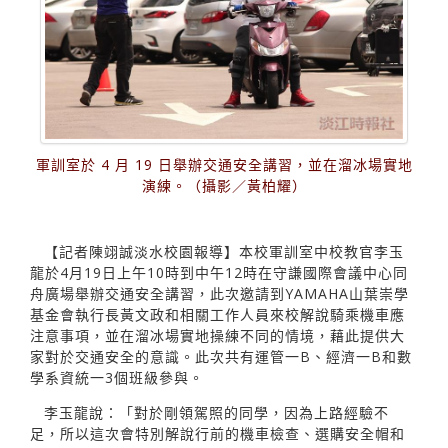
軍訓室於 4 月 19 日舉辦交通安全講習，並在溜冰場實地
演練。（攝影／黃柏耀）
【記者陳翊誠淡水校園報導】本校軍訓室中校教官李玉
龍於4月19日上午10時到中午12時在守謙國際會議中心同
舟廣場舉辦交通安全講習，此次邀請到YAMAHA山葉崇學
基金會執行長黃文政和相關工作人員來校解說騎乘機車應
注意事項，並在溜冰場實地操練不同的情境，藉此提供大
家對於交通安全的意識。此次共有運管一B、經濟一B和數
學系資統一3個班級參與。
李玉龍說：「對於剛領駕照的同學，因為上路經驗不
足，所以這次會特別解說行前的機車檢查、選購安全帽和