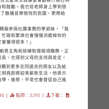
-台北愛樂文教基金會副執行長杜明
會和鼓勵。我也從老師身上學到很
除了散播音樂愉悅的氛圍，更帶給
正積極參與社團事務的學弟妹，「我
，忙碌和繁瑣也會慢慢消磨掉你的
定會獲得很多！」
樂劇男主角和排練助理兩項職務，正
成長，也得到父母的支持與肯定。
接觸到更多志同道合的朋友以及給
王明堯即將迎來嶄新生活，他表示
自學、進修，平常也會督促自己進
30 |
點閱：3295 |
下載：