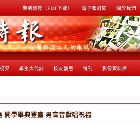
期別總覽（PDF下載）
電子報訂閱
關於我們
視界
學生大代誌
校友動態
特刊
影像資料庫
 開學畢典登臺 男高音獻唱祝福