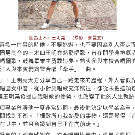
圖為土木四王明堯。（攝影／麥麗雯）
喜歡一件事的時候，不要逃避，也不要因為別人否定
團男高音的土木四王明堯熱愛唱歌，曾在開學典禮獻
唱驪歌，鼓舞畢業生勇敢追夢。熱衷參與本校合唱團的
江人與來賓們齊聲合唱「牽手」一曲。
」，王明堯大方分享自己一路走來的歷程，外人看似
唱團女中音，從小對於唱歌充滿嚮往，卻從未把這項
讓王明堯發掘自我唱歌的優勢，也改變了他的人生軌跡
項專業曾讓他一度非常迷惘，最後他決定以學業為重
間找到平衡。「細數所有我熱愛的事物，還是覺得『
在其中，並且意識到自己正在向前走。」