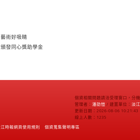
動藝術好吸睛
會頒發同心獎助學金
個資相關問題請洽受理窗口，分機2
管理者：
潘劭愷
/ 建置單位：
淡
更新日期：2026-08-06 10:21:43
線上人數：1235
淡江時報網頁使用規則
個資蒐集聲明專區