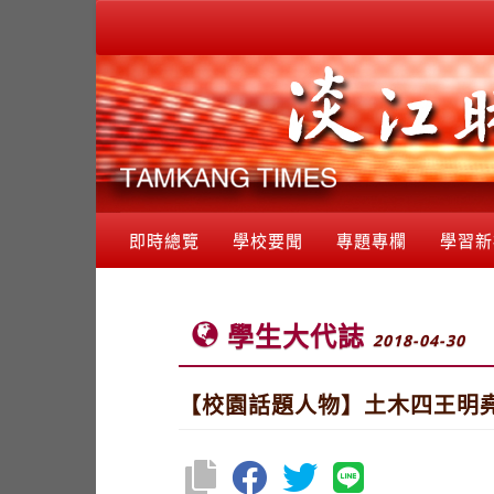
即時總覽
學校要聞
專題專欄
學習新
學生大代誌
2018-04-30
【校園話題人物】土木四王明堯