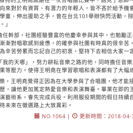
發亮的王明堯感謝在一次合唱團比賽中，遇見了恩師-
向來對於有資質、有潛力的年輕人，皆不吝於給予機
學童、伸出援助之手，曾在台北101舉辦快閃活動，
。」
擔任幹部，社團經驗豐富的他慶幸參與其中，也勉勵
漸漸對唱歌感到疲憊，的確參與社團有時真的很辛苦
為辛苦勞累而忘記自己的初衷，堅持下去相信大家一
「我的天哪」，努力耕耘音樂之路的他，同時擔任音
果等壓力，使得王明堯在學習歌唱和表演都有了大幅
樂，王明堯覺得正因為在大學參與了合唱團，他才能
歷，讓他更加篤定熱愛音樂和表演舞臺。畢業在即的
演藝術系，會先完成兵役。利用服役期間的假日持續
待未來在徵選路上大放異彩。
NO.1064 |
更新時間：2018-04-