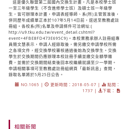
這是優久聯盟第二屆國內交換生計畫，凡是本校學士班
一至三年級學生（不含進修學士班）及碩士班一年級學
生，皆可辦理本計畫，申請表經導師、系(所)主管簽准後，
併同歷年成績單正本於107年5月14日前，逕送至教務處註
冊組。各校系(所)名單及申請條件可洽網址:(
http://u9.tku.edu.tw/event_detail.cshtml?
event=4FBE8FD473E695C9)。本校業務承辦人註冊組專
員簡文慧表示，申請人經錄取後，需另繳交申請學校所需
之各項文件，經交換學校審核通過後始為交換學生。交換
學生於交換期間仍應辦理本校註冊手續並繳交全額學雜
費，並需於交換期間結束後回本校繼續就讀至少一學期。
申請相關事項可至教務處註冊組網頁「最新訊息」查閱，
錄取名單將於5月25日公告。
NO.1065 |
更新時間：2018-05-07 |
點閱：
1737 |
下載：
相關新聞