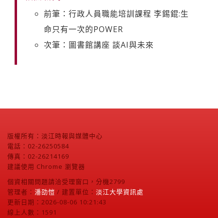
前筆：行政人員職能培訓課程 李錫錕:生
命只有一次的POWER
次筆：圖書館講座 談AI與未來
版權所有：淡江時報與媒體中心
電話：02-26250584
傳真：02-26214169
建議使用 Chrome 瀏覽器
個資相關問題請洽受理窗口，分機2799
管理者：
潘劭愷
/ 建置單位：
淡江大學資訊處
更新日期：2026-08-06 10:21:43
線上人數：1591