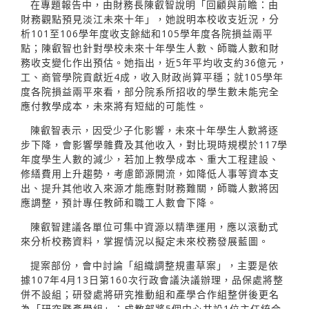
在專題報告中，由財務長陳叡智說明「回顧與前瞻：由
財務觀點預見淡江未來十年」，她說明本校收支近況，分
析101至106學年度收支餘絀和105學年度各院損益兩平
點；陳叡智也針對學校未來十年學生人數、師職人數和財
務收支變化作出預估。她指出，近5年平均收支約36億元，
工、商管學院貢獻近4成，收入財政尚算平穩；就105學年
度各院損益兩平來看，部分院系所招收的學生數未能完全
應付教學成本，未來將有短絀的可能性。
陳叡智表示，因受少子化影響，未來十年學生人數將逐
步下降，會影響學雜費及其他收入，對比現時規模於117學
年度學生人數的減少，若加上教學成本、重大工程建設、
修繕費用上升趨勢，考慮節源開流，如降低人事等資本支
出、提升其他收入來源才能應對財務難關，師職人數將因
應調整，預計專任教師和職工人數會下降。
陳叡智建議各單位可集中資源以精準運用，應以滾動式
來分析校務資料，掌握情況以擬定未來校務發展藍圖。
提案部份，會中討論「組織調整規畫草案」，主要是依
據107年4月13日第160次行政會議決議辦理，品保處將整
併不設組；研發處將研究推動組和產學合作組整併後更名
為「研究暨產學組」；成教部將5個中心共設1位主任統合