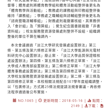
督導；體育處則將體育教學組和體育活動組整併後更名為
「體育教學與活動組」；教務處的課務組與印務組整併後
維持「課務組」；學務處之職輔組與諮輔組整併後更名為
「諮商暨職涯輔導組」；財務處則裁撤審核組，其業務併
入「會計組」及「預算組」；覺生紀念圖書館裁撤「非書
資料組」；校友服務暨資源發展處則整併不設組，組織調
整後的單位不算在輪調內。
本次會議通過「淡江大學研究發展處設置辦法」第三
條、第五條及第六條修正草案、「淡江大學能源與光電材
料研究中心設置辦法」廢止案、「淡江大學品質保證稽核
處設置辦法」第四條、第五條及第六條修正草案、「淡江
大學成人教育部設置辦法」第二條修正草案、「淡江大學
體育事務處設置辦法」第三條及第四條修正草案、「淡江
大學校友服務暨資源發展處設置辦法」第二條、第三條及
第四條修正草案、本校相關法規配合107學年度組織調整，
以「包裹修法」方式將25條法規提請法規會審議，再依修
法程序通過後公布實施。
NO.1065 |
更新時間：2018-05-16 |
點閱：
2149 |
下載：