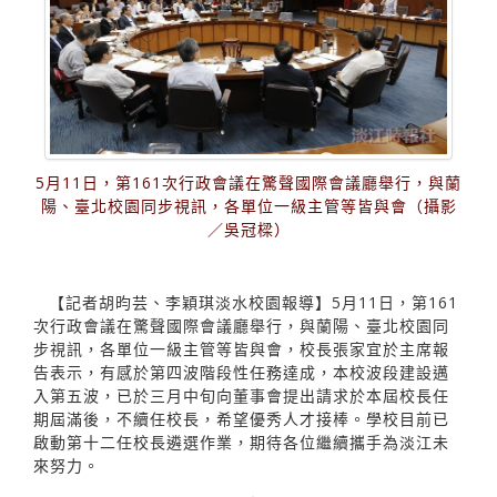
5月11日，第161次行政會議在驚聲國際會議廳舉行，與蘭
陽、臺北校園同步視訊，各單位一級主管等皆與會（攝影
／吳冠樑）
【記者胡昀芸、李穎琪淡水校園報導】5月11日，第161
次行政會議在驚聲國際會議廳舉行，與蘭陽、臺北校園同
步視訊，各單位一級主管等皆與會，校長張家宜於主席報
告表示，有感於第四波階段性任務達成，本校波段建設邁
入第五波，已於三月中旬向董事會提出請求於本屆校長任
期屆滿後，不續任校長，希望優秀人才接棒。學校目前已
啟動第十二任校長遴選作業，期待各位繼續攜手為淡江未
來努力。