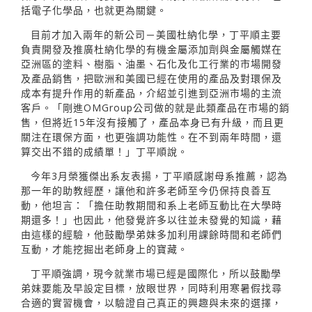
括電子化學品，也就更為關鍵。
目前才加入兩年的新公司－美國杜納化學，丁平順主要
負責開發及推廣杜納化學的有機金屬添加劑與金屬觸媒在
亞洲區的塗料、樹脂、油墨、石化及化工行業的市場開發
及產品銷售，把歐洲和美國已經在使用的產品及對環保及
成本有提升作用的新產品，介紹並引進到亞洲市場的主流
客戶。「剛進OMGroup公司做的就是此類產品在市場的銷
售，但將近15年沒有接觸了，產品本身已有升級，而且更
關注在環保方面，也更強調功能性。在不到兩年時間，還
算交出不錯的成績單！」丁平順說。
今年3月榮獲傑出系友表揚，丁平順感謝母系推薦，認為
那一年的助教經歷，讓他和許多老師至今仍保持良善互
動，他坦言：「擔任助教期間和系上老師互動比在大學時
期還多！」也因此，他發覺許多以往並未發覺的知識，藉
由這樣的經驗，他鼓勵學弟妹多加利用課餘時間和老師們
互動，才能挖掘出老師身上的寶藏。
丁平順強調，現今就業市場已經是國際化，所以鼓勵學
弟妹要能及早設定目標，放眼世界，同時利用寒暑假找尋
合適的實習機會，以驗證自己真正的興趣與未來的選擇，