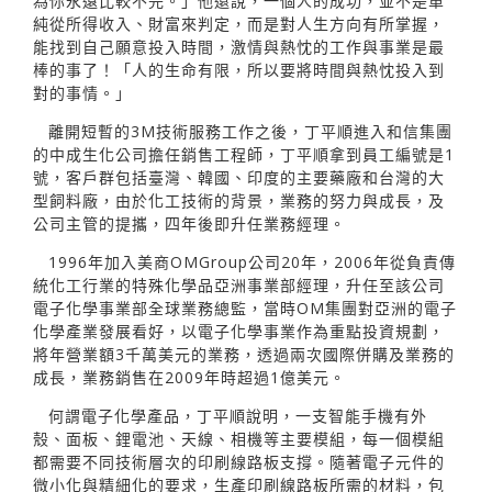
為你永遠比較不完。」他還說，一個人的成功，並不是單
純從所得收入、財富來判定，而是對人生方向有所掌握，
能找到自己願意投入時間，激情與熱忱的工作與事業是最
棒的事了！「人的生命有限，所以要將時間與熱忱投入到
對的事情。」
離開短暫的3M技術服務工作之後，丁平順進入和信集團
的中成生化公司擔任銷售工程師，丁平順拿到員工編號是1
號，客戶群包括臺灣、韓國、印度的主要藥廠和台灣的大
型飼料廠，由於化工技術的背景，業務的努力與成長，及
公司主管的提攜，四年後即升任業務經理。
1996年加入美商OMGroup公司20年，2006年從負責傳
統化工行業的特殊化學品亞洲事業部經理，升任至該公司
電子化學事業部全球業務總監，當時OM集團對亞洲的電子
化學產業發展看好，以電子化學事業作為重點投資規劃，
將年營業額3千萬美元的業務，透過兩次國際併購及業務的
成長，業務銷售在2009年時超過1億美元。
何謂電子化學產品，丁平順說明，一支智能手機有外
殼、面板、鋰電池、天線、相機等主要模組，每一個模組
都需要不同技術層次的印刷線路板支撐。隨著電子元件的
微小化與精細化的要求，生產印刷線路板所需的材料，包