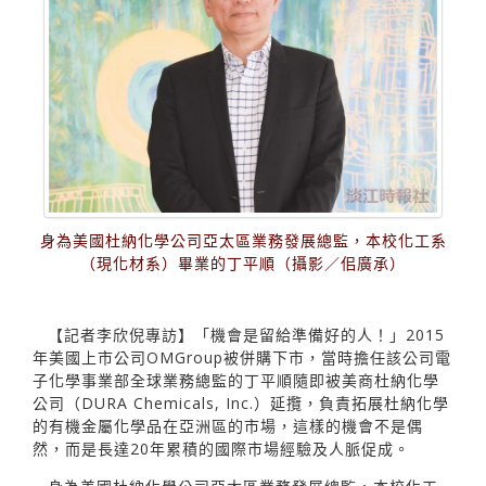
身為美國杜納化學公司亞太區業務發展總監，本校化工系
（現化材系）畢業的丁平順（攝影／佀廣承）
【記者李欣倪專訪】「機會是留給準備好的人！」2015
年美國上市公司OMGroup被併購下市，當時擔任該公司電
子化學事業部全球業務總監的丁平順隨即被美商杜納化學
公司（DURA Chemicals, Inc.）延攬，負責拓展杜納化學
的有機金屬化學品在亞洲區的市場，這樣的機會不是偶
然，而是長達20年累積的國際市場經驗及人脈促成。