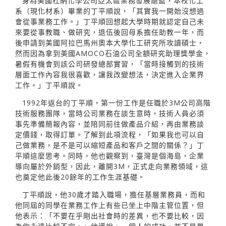
身為美國杜納化學公司亞太區業務發展總監，本校化工
系（現化材系）畢業的丁平順說，「其實我一開始沒想過
會從事業務工作。」丁平順回想起大學時期就認定自己未
來要從事教職、做研究，退伍後回母系擔任助教一年，而
後申請到美國阿拉巴馬州奧本大學化工研究所攻讀碩士，
然而因為拿到美國AMOCO石油公司全額研究助理獎學金，
暑假有機會到該公司研發總部實習，「當時接觸到的技術
層面工作內容我很喜歡，讓我改變想法，決定進入企業界
工作。」丁平順說。
1992年返台的丁平順，第一份工作是任職於3M公司高階
技術服務團隊，當時公司業務在談生意時，技術人員必須
事先準備簡報內容，並陪同前往做產品介紹，再由業務談
定價錢，取得訂單。了解到此項流程，「如果我也可以自
己做業務，是不是可以縮短產品和客戶之間的關係？」丁
平順這麼思考。同時，他也觀察到，臺灣是個海島，企業
導向屬於外銷型，因此，離開3M，正式走向業務領域，這
也奠定他此後20餘年的工作生涯基礎。
丁平順說，他30歲才踏入職場，擔任基層業務員，而和
他同屆的同學在業務工作上有些已坐上中階主管位置，但
他表示：「不要在乎剛出社會時的差異，也不要比較，因