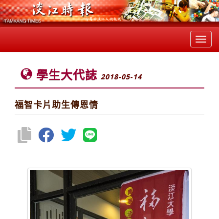
Toggl
navig
學生大代誌
2018-05-14
福智卡片助生傳恩情