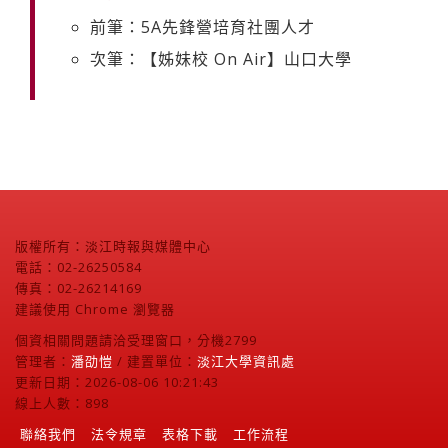
前筆：5A先鋒營培育社團人才
次筆：【姊妹校 On Air】山口大學
版權所有：淡江時報與媒體中心
電話：02-26250584
傳真：02-26214169
建議使用 Chrome 瀏覽器
個資相關問題請洽受理窗口，分機2799
管理者：
潘劭愷
/ 建置單位：
淡江大學資訊處
更新日期：2026-08-06 10:21:43
線上人數：898
聯絡我們
法令規章
表格下載
工作流程