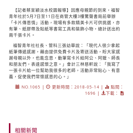
【記者蔡宣穎淡水校園報導】因應母親節的到來，福智
青年社於5月7日至11日在商管大樓3樓驚聲書局前舉辦
「卡片傳恩情」活動，現場有多款精美卡片可供挑選，亦
有筆、紙膠帶及貼紙等書寫工具和裝飾小物，總計送出約
兩千張卡片。
福智青年社社長、管科三張幼華說：「現代人很少拿起
紙筆傳遞感謝，藉由提供免費卡片及寄送活動，盼大家感
謝母親以外，也能念恩，動筆寫卡片給阿公、阿嬤、師長
和朋友們，表達感懷之意。」會計三林慈軒說：「我寫了
一張卡片給一位幫助我很多的老師，活動非常貼心、有意
義，促使我們常懷感恩的心。」
NO.1065 |
更新時間：2018-05-14 |
點閱：
1696 |
下載：
相關新聞