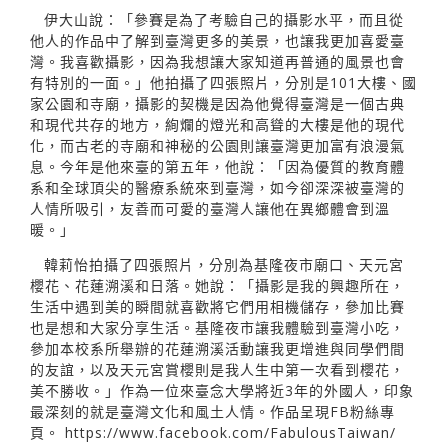
伊大山說：「參賽是為了考驗自己的攝影水平，而且從
他人的作品中了解到臺灣更多的美景，也讓我更加喜愛臺
灣。我喜歡攝影，因為我想讓大家知道再普通的風景也會
有特別的一面。」他拍攝了四張照片，分別是101大樓、國
家公園和寺廟，攝影的契機是因為他覺得臺灣是一個古典
和現代共存的地方，絢爛的燈光和高聳的大樓是他的現代
化，而古老的寺廟和神秘的公園則讓臺灣更加富有浪漫氣
息。今年是他來臺的第五年，他說：「因為優質的教育體
系和全球頂尖的醫療系統來到臺灣，如今卻深深被臺灣的
人情所吸引，友善而可愛的臺灣人讓他在異鄉體會到溫
暖。」
韓莉怡拍攝了四張照片，分別為基隆夜市廟口、天元宮
櫻花、花蓮溯溪和日落。她說：「攝影是我的興趣所在，
生活中遇到美的瞬間就喜歡將它們用相機儲存，參加比賽
也是想和大家分享生活。基隆夜市讓我體驗到臺灣小吃，
參加本校系所舉辦的花蓮溯溪活動讓我更增進與同學們間
的友誼，以及天元宮賞櫻則是我人生中第一次看到櫻花，
美不勝收。」作為一位來臺念大學將近3年的外國人，印象
最深刻的就是臺灣文化和風土人情。作品呈現FB粉絲專
頁。
https://www.facebook.com/FabulousTaiwan/