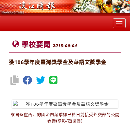
Toggl
navig
學校要聞
2018-06-04
獲106學年度臺灣獎學金及華語文獎學金
來自聖盧西亞的國企四葉季娜已於日前接受外交部的公開
表揚(攝影/趙世勳)