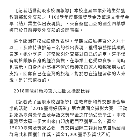
【記者趙世勳淡水校園報導】本校應屆畢業外籍生榮獲
教育部和外交部之「106學年度臺灣獎學金及華語文獎學金
畢（結）業生傑出表現獎」，來自聖盧西亞的國企四葉季
娜已於日前接受外交部的公開表揚。
葉季娜因在校成績優異表現，學期成績維持百分之九十
以上，及維持班排前三名的傑出表現，獲得學藝類獎項的
肯定。她分享道，非常感謝外交部對自已的肯定，這不僅
有助於緩解自身的經濟負擔，在學業上也受益良多，同時
也表示，自身內心堅持不懈的精神來自家人和親密朋友的
支持，回顧自己在臺灣的旅程，對於想在這裡留學的人來
說，是非常值得的。
2018臺灣好精彩第六屆圖文攝影比賽
【記者黃子涵淡水校園報導】由教育部和外交部聯合舉
辦的活動「2018臺灣好精彩」第六屆圖文攝影大賽，活動
對象為臺灣獎學金及華語文獎學金之在領受獎學生，本校
臺灣亞太碩一伊大山來自印度尼西亞獲第二名，獎金
15000臺幣及獎狀乙張；外交與國際二韓莉怡來自馬紹爾
群島共和國獲佳作獎，獎金1,000臺幣及獎狀乙紙。