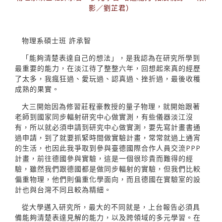
影／劉芷君）
物理系碩士班 許承智
「能夠清楚表達自己的想法」，是我認為在研究所學到
最重要的能力，在淡江待了整整六年，回想起來真的經歷
了太多，我瘋狂過、愛玩過、認真過、挫折過，最後收穫
成熟的果實。
大三開始因為修習莊程豪教授的量子物理，就開始跟著
老師到國家同步輻射研究中心做實測，有些儀器淡江沒
有，所以就必須申請到研究中心做實測，要先寫計畫書通
過申請，到了就要抓緊時間做實驗計畫，常常就過上通宵
的生活，也因此我爭取到參與臺德國際合作人員交流PPP
計畫，前往德國參與實驗，這是一個很珍貴而難得的經
驗，雖然我們跟德國都是做同步輻射的實驗，但我們比較
偏重物理，他們則偏重化學面向，而且德國在實驗室的設
計也與台灣不同且較為精細。
從大學邁入研究所，最大的不同就是，上台報告必須具
備能夠清楚表達見解的能力，以及跨領域的多元學習。在