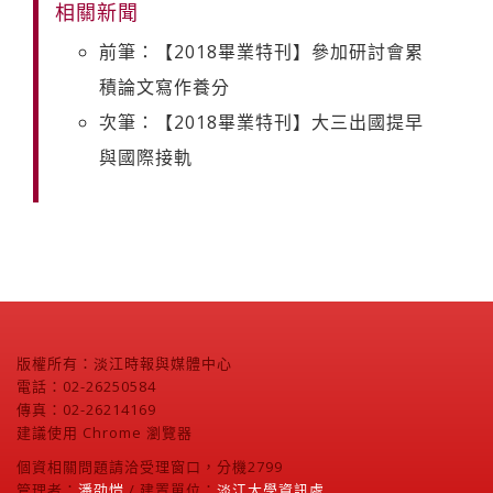
相關新聞
前筆：【2018畢業特刊】參加研討會累
積論文寫作養分
次筆：【2018畢業特刊】大三出國提早
與國際接軌
版權所有：淡江時報與媒體中心
電話：02-26250584
傳真：02-26214169
建議使用 Chrome 瀏覽器
個資相關問題請洽受理窗口，分機2799
管理者：
潘劭愷
/ 建置單位：
淡江大學資訊處